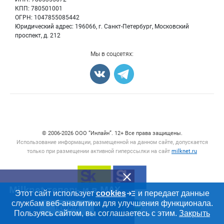
Бренды
КПП: 780501001
Добавить объявление
Блог
ОГРН: 1047855085442
Карта объявлений
Юридический адрес: 196066, г. Санкт-Петербург, Московский
проспект, д. 212
Мы в соцсетях:
Счетчики, авторское право, логотипы
© 2006‑2026 ООО “Инлайн”. 12+ Все права защищены.
Использование информации, размещенной на данном сайте, допускается
только при размещении активной гиперссылки на сайт
milknet.ru
Milknet теперь и в MAX
Этот сайт использует
cookies
и передает данные
службам веб-аналитики для улучшения функционала.
ПЕРЕЙТИ
Пользуясь сайтом, вы соглашаетесь с этим.
Закрыть