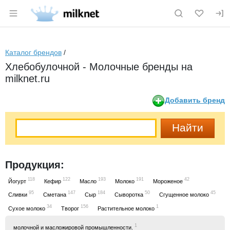
Раздел навигации по сайту milknet.ru
Каталог брендов
/
Хлебобулочной - Молочные бренды на
milknet.ru
Добавить бренд
Продукция:
118
122
193
191
42
Йогурт
Кефир
Масло
Молоко
Мороженое
95
147
184
50
45
Сливки
Сметана
Сыр
Сыворотка
Сгущенное молоко
34
156
1
Сухое молоко
Творог
Растительное молоко
1
молочной и масложировой промышленности.