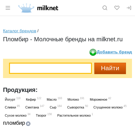
Раздел навигации по сайту milknet.ru
Каталог брендов
/
Пломбир - Молочные бренды на milknet.ru
Добавить бренд
Продукция:
118
122
193
191
42
Йогурт
Кефир
Масло
Молоко
Мороженое
95
147
184
50
45
Сливки
Сметана
Сыр
Сыворотка
Сгущенное молоко
34
156
1
Сухое молоко
Творог
Растительное молоко
пломбир