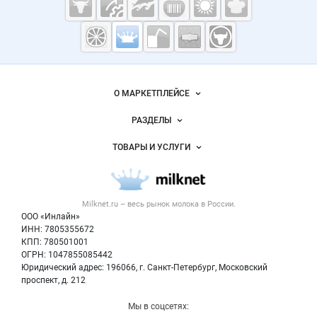
Молочная
промышленность
России на
Важные разделы и контакты
Навигация по сайту
Milknet.ru
О МАРКЕТПЛЕЙСЕ
Новости Milknet.ru
РАЗДЕЛЫ
Услуги и цены
Объявления
ТОВАРЫ И УСЛУГИ
Размещение рекламы
Каталог компаний
Молочная продукция
Публичная оферта
Новости рынка
Вторичное сырье
Контактная информация
Форум
Milknet.ru – весь
рынок молока
в России.
Оборудование
Политика обработки персональных данных
Энциклопедия
ООО «Инлайн»
Прочее
Для СМИ
ИНН: 7805355672
Бренды
КПП: 780501001
Добавить объявление
Блог
ОГРН: 1047855085442
Карта объявлений
Юридический адрес: 196066, г. Санкт-Петербург, Московский
проспект, д. 212
Мы в соцсетях: