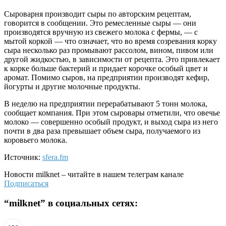
Сыроварня производит сыры по авторским рецептам,
говорится в сообщении. Это ремесленные сыры — они
производятся вручную из свежего молока с фермы, — с
мытой коркой — что означает, что во время созревания корку
сыра несколько раз промывают рассолом, вином, пивом или
другой жидкостью, в зависимости от рецепта. Это привлекает
к корке больше бактерий и придает корочке особый цвет и
аромат. Помимо сыров, на предприятии производят кефир,
йогурты и другие молочные продукты.
В неделю на предприятии перерабатывают 5 тонн молока,
сообщает компания. При этом сыровары отметили, что овечье
молоко — совершенно особый продукт, и выход сыра из него
почти в два раза превышает объем сыра, получаемого из
коровьего молока.
Источник:
sfera.fm
Новости
milknet
– читайте в нашем телеграм канале
Подписаться
“
milknet
” в социальных сетях: