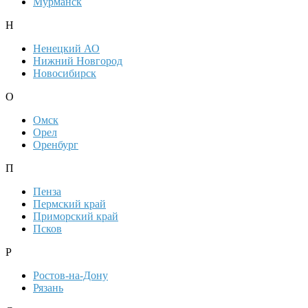
Мурманск
Н
Ненецкий АО
Нижний Новгород
Новосибирск
О
Омск
Орел
Оренбург
П
Пенза
Пермский край
Приморский край
Псков
Р
Ростов-на-Дону
Рязань