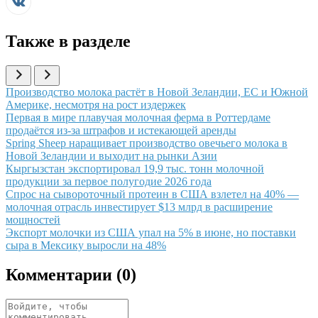
Также в разделе
Иллюстрация новости
Производство молока растёт в Новой Зеландии, ЕС и Южной
Америке, несмотря на рост издержек
Иллюстрация новости
Первая в мире плавучая молочная ферма в Роттердаме
продаётся из-за штрафов и истекающей аренды
Иллюстрация новости
Spring Sheep наращивает производство овечьего молока в
Новой Зеландии и выходит на рынки Азии
Иллюстрация новости
Кыргызстан экспортировал 19,9 тыс. тонн молочной
продукции за первое полугодие 2026 года
Иллюстрация новости
Спрос на сывороточный протеин в США взлетел на 40% —
молочная отрасль инвестирует $13 млрд в расширение
мощностей
Иллюстрация новости
Экспорт молочки из США упал на 5% в июне, но поставки
сыра в Мексику выросли на 48%
Комментарии (
0
)