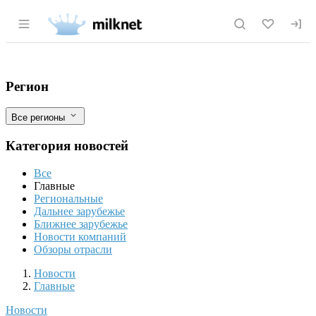
Раздел навигации по сайту milknet.ru
В России появилось первое производств
Фильтры
Регион
Все регионы
Категория новостей
Все
Главные
Региональные
Дальнее зарубежье
Ближнее зарубежье
Новости компаний
Обзоры отрасли
Новости
Разделы
Новости
Главные
Новости