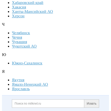
Хабаровский край
Хакасия
Ханты-Мансийский АО
Херсон
Ч
Челябинск
Чечня
Чувашия
Чукотский АО
Ю
Южно-Сахалинск
Я
Якутия
Ямало-Ненецкий АО
Ярославль
Дополнительная информация
Поиск по сайту и ссылк
Искать