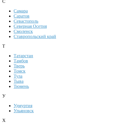
С
Самара
Саратов
Севастополь
Северная Осетия
Смоленск
Ставропольский край
Т
Татарстан
Тамбов
Тверь
Томск
Тула
Тыва
Тюмень
У
Удмуртия
Ульяновск
Х