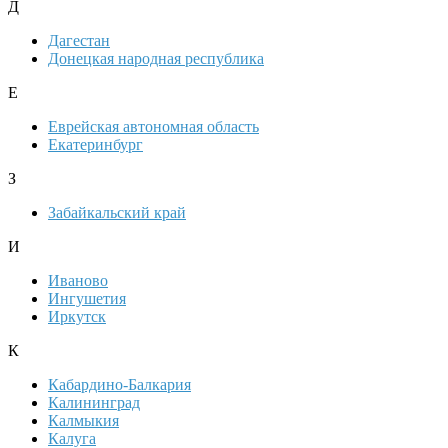
Д
Дагестан
Донецкая народная республика
Е
Еврейская автономная область
Екатеринбург
З
Забайкальский край
И
Иваново
Ингушетия
Иркутск
К
Кабардино-Балкария
Калининград
Калмыкия
Калуга