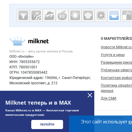
Дополнительная информация
Cсылки на полезные проекты
Молочная
промышленн
России на
Важные разделы и контакты
Навигация п
О МАРКЕТПЛЕЙС
Milknet.ru
Новости Milknet.ru
Milknet.ru – весь
рынок молока
в России.
Услуги и цены
ООО «Инлайн»
ИНН: 7805355672
Размещение рекл
КПП: 780501001
Публичная оферт
ОГРН: 1047855085442
Юридический адрес: 196066, г. Санкт-Петербург,
Контактная инфо
Московский проспект, д. 212
Политика обрабо
данных
Для СМИ
Milknet теперь и в MAX
Канал Milknet.ru в MAX — бесплатная торговля
молочными продуктами
Счетчики, авторское право, логотипы
© 2006‑2026 ООО “Инлайн”. 12+ Все права защищены.
Этот сайт использует
c
Использование информации, размещенной на данном сайте
ПЕРЕЙТИ