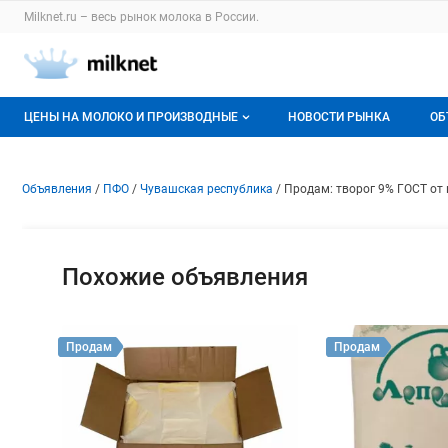
Раздел навигации по сайту milknet.ru
Milknet.ru – весь
рынок молока
в России.
Авторизация и меню пользователя
Навигация по разделам сайта milknet.ru
ЦЕНЫ НА МОЛОКО И ПРОИЗВОДНЫЕ
НОВОСТИ РЫНКА
ОБ
Оптовые цены
В
Объявление: Продам: творог 
Информация о объявлении
Навигация и управление объявлени
Объявления
ПФО
Чувашская республика
Продам: творог 9% ГОСТ от
О мониторингах
Г
Актуальные мониторинги
М
Похожие объявления
Динамика цен
Отзывы
Продам
Продам