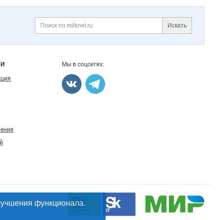
Искать
Поиск
ГИ
Мы в соцсетях:
кция
ление
й
лучшения функционала.