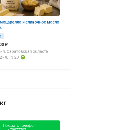
 моцарелла и сливочное масло
%
р
00 ₽
ия, Саратовская область
дня, 13:20
кг
Показать телефон
+79677707....