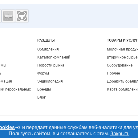
ость
о сайту
Е
РАЗДЕЛЫ
ТОВАРЫ И УСЛУ
Объявления
Молочная проду
Каталог компаний
Вторичное сырье
амы
Новости рынка
Оборудование
а
Форум
Прочее
рмация
Энциклопедия
Добавить объяв
тки персональных
Бренды
Карта объявлени
Блог
ookies
и передает данные службам веб-аналитики для у
, допускается только при размещении активной гиперссылки на сайт
milknet.ru
Пользуясь сайтом, вы соглашаетесь с этим.
Закрыть