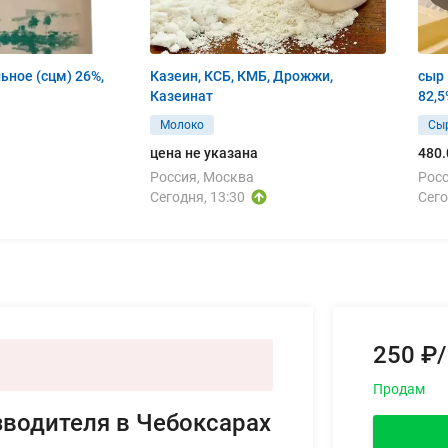
ьное (сцм) 26%,
Казеин, КСБ, КМБ, Дрожжи,
сыр
Казеинат
82,5
Молоко
Сы
цена не указана
480.
Россия, Москва
Росс
Сегодня, 13:30
Сего
250 ₽/
Продам
зводителя в Чебоксарах