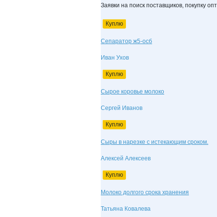
Заявки на поиск поставщиков, покупку оп
Куплю
Сепаратор ж5-осб
Иван Ухов
Куплю
Сырое коровье молоко
Сергей Иванов
Куплю
Сыры в нарезке с истекающим сроком.
Алексей Алексеев
Куплю
Молоко долгого срока хранения
Татьяна Ковалева