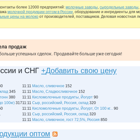
контакты более 12000 предприятий:
молочные заводы
,
сыродельные заводы
дажа
молочной продукции оптом в России
, оборудование и ингредиенты для 
ьные цены на молоко
от производителей, поставщиков. Деловая новостная л
ела продаж
Меньше рутинной работы, больше успешных сделок. Продавайте больше уже сегодня!
оссии и СНГ
+
Добавить свою цену
80
11:11
Масло, сливочное
152
склад
345
11:11
Масло, Сладкосливочное
152
 тонн
380
11:11
Кисломолочные продукты, Йогурт
90
до 100кг)
317
11:11
Сыр, российский, Россия, склад
320
50
11:11
Кисломолочные продукты, Йогурт, От 100 кг...
90
1
11:11
Сыр, российский, Россия, склад
320
11:11
Масло, сливочное, гост 72,5%, Россия
850
одукции оптом