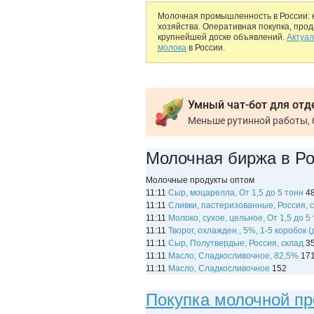
Молочная промышленность в России: 
хозяйства. Оперативная покупка, про
крупнейшей доске объявлений.
Актуал
молока
в России.
Умный чат-бот для отд
Молочная биржа в Р
Молочные продукты оптом
11:11
Сыр, моцарелла, От 1,5 до 5 тонн
4
11:11
Сливки, пастеризованные, Россия, 
11:11
Молоко, сухое, цельное, От 1,5 до 5
11:11
Творог, охлажден., 5%, 1-5 коробок (
11:11
Сыр, Полутвердые, Россия, склад
3
11:11
Масло, Сладкосливочное, 82,5%
17
11:11
Масло, Сладкосливочное
152
Покупка молочной пр