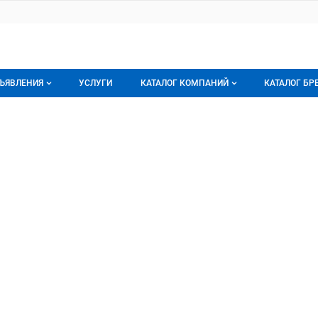
ЪЯВЛЕНИЯ
УСЛУГИ
КАТАЛОГ КОМПАНИЙ
КАТАЛОГ БР
се объявления
О каталоге компаний
О каталог
орячее предложение
Каталог компаний
Бренды
а
ои объявления
Моя компания
Мои брен
Премиум размещение