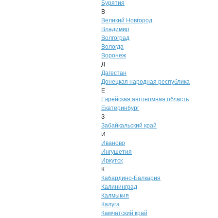
Бурятия
В
Великий Новгород
Владимир
Волгоград
Вологда
Воронеж
Д
Дагестан
Донецкая народная республика
Е
Еврейская автономная область
Екатеринбург
З
Забайкальский край
И
Иваново
Ингушетия
Иркутск
К
Кабардино-Балкария
Калининград
Калмыкия
Калуга
Камчатский край