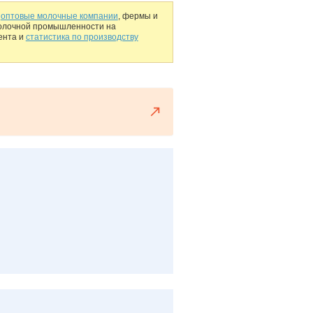
,
оптовые молочные компании
, фермы и
молочной промышленности на
ента и
статистика по производству