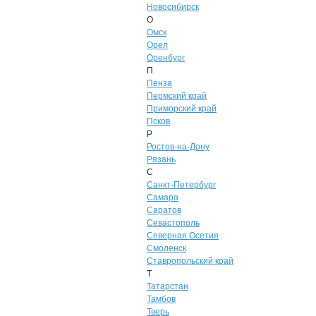
Новосибирск
О
Омск
Орел
Оренбург
П
Пенза
Пермский край
Приморский край
Псков
Р
Ростов-на-Дону
Рязань
С
Санкт-Петербург
Самара
Саратов
Севастополь
Северная Осетия
Смоленск
Ставропольский край
Т
Татарстан
Тамбов
Тверь