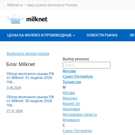
Раздел навигации по сайту milknet.ru
Milknet.ru – весь
рынок молока
в России.
Авторизация и меню пользователя
Навигация по разделам сайта milknet.ru
ЦЕНЫ НА МОЛОКО И ПРОИЗВОДНЫЕ
НОВОСТИ РЫНКА
ОБ
Оптовые цены
В
Выберите регион поиска
Выбор региона
О мониторингах
Г
Блог Milknet
Поиск регион
Москва
Актуальные мониторинги
М
Обзор молочного рынка РФ
Санкт-Петербург
от Milknet: 31 неделя 2026
год...
Татарстан
Динамика цен
М
3.08.2026
Москва
Обзор молочного рынка РФ
Отзывы
Магадан
от Milknet: 30 неделя 2026
Марий Эл
год...
Мордовия
27.07.2026
Московская область
Мурманск
С
Санкт-Петербург