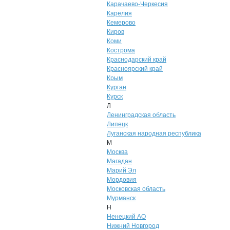
Карачаево-Черкесия
Карелия
Кемерово
Киров
Коми
Кострома
Краснодарский край
Красноярский край
Крым
Курган
Курск
Л
Ленинградская область
Липецк
Луганская народная республика
М
Москва
Магадан
Марий Эл
Мордовия
Московская область
Мурманск
Н
Ненецкий АО
Нижний Новгород