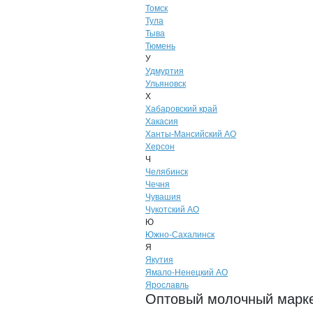
Томск
Тула
Тыва
Тюмень
У
Удмуртия
Ульяновск
Х
Хабаровский край
Хакасия
Ханты-Мансийский АО
Херсон
Ч
Челябинск
Чечня
Чувашия
Чукотский АО
Ю
Южно-Сахалинск
Я
Якутия
Ямало-Ненецкий АО
Ярославль
Оптовый молочный маркет