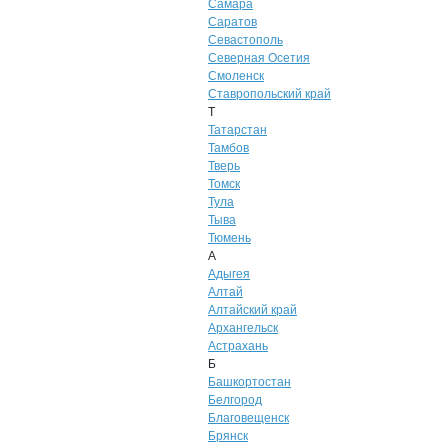
Самара
Саратов
Севастополь
Северная Осетия
Смоленск
Ставропольский край
Т
Татарстан
Тамбов
Тверь
Томск
Тула
Тыва
Тюмень
А
Адыгея
Алтай
Алтайский край
Архангельск
Астрахань
Б
Башкортостан
Белгород
Благовещенск
Брянск