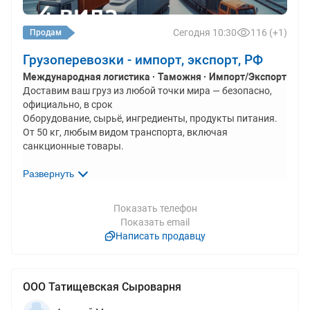
Сегодня 10:30
116 (+1)
Продам
Грузоперевозки - импорт, экспорт, РФ
Международная логистика · Таможня · Импорт/Экспорт
Доставим ваш груз из любой точки мира — безопасно, 
официально, в срок

Оборудование, сырьё, ингредиенты, продукты питания. 
От 50 кг, любым видом транспорта, включая 
санкционные товары.

Узнаёте себя?
Развернуть
✗	Поставщик за рубежом не принимает оплату из 
России

Показать телефон
✗	Груз застрял на таможне из-за неправильного 
Показать email
оформления документов

Написать продавцу
✗	Нужно везти нестандартный груз — оборудование, 
технику, крупногабарит

✗	Возили через карго, хотите перейти на «белую» схему 
с документами

ООО Татищевская Сыроварня