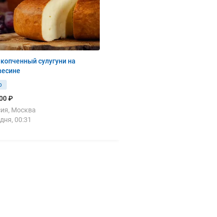
копченный сулугуни на
весине
р
00 ₽
ия, Москва
дня, 00:31