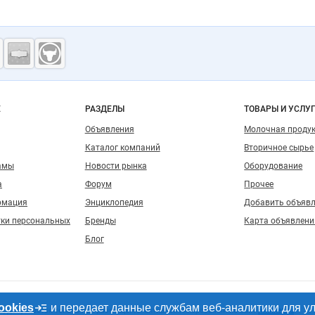
ость
о сайту
Е
РАЗДЕЛЫ
ТОВАРЫ И УСЛУ
Объявления
Молочная проду
Каталог компаний
Вторичное сырье
амы
Новости рынка
Оборудование
а
Форум
Прочее
рмация
Энциклопедия
Добавить объяв
тки персональных
Бренды
Карта объявлени
Блог
ookies
и передает данные службам веб-аналитики для у
, допускается только при размещении активной гиперссылки на сайт
milknet.ru