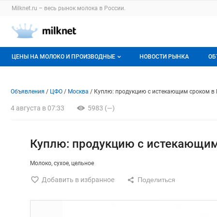
Раздел навигации по сайту milknet.ru
Milknet.ru – весь
рынок молока
в России.
Авторизация и меню пользователя
Навигация по разделам сайта milknet.ru
ЦЕНЫ НА МОЛОКО И ПРОИЗВОДНЫЕ
НОВОСТИ РЫНКА
ОБ
Оптовые цены
В
Объявление: Куплю: продукц
Информация о объявлении
Навигация и управление объявлени
Объявления
ЦФО
Москва
Куплю: продукцию с истекающим сроком в
О мониторингах
Г
4 августа в 07:33
5983 (—)
Актуальные мониторинги
М
Динамика цен
Куплю: продукцию с истекающим
Отзывы
Молоко
сухое
цельное
Добавить в избранное