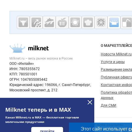
Дополнительная информация
Cсылки на полезные проекты
Молочная
промышленн
России на
Важные разделы и контакты
Навигация п
О МАРКЕТПЛЕЙС
Milknet.ru
Новости Milknet.ru
Milknet.ru – весь
рынок молока
в России.
Услуги и цены
ООО «Инлайн»
ИНН: 7805355672
Размещение рекл
КПП: 780501001
Публичная оферт
ОГРН: 1047855085442
Юридический адрес: 196066, г. Санкт-Петербург,
Контактная инфо
Московский проспект, д. 212
Политика обрабо
данных
Для СМИ
Milknet теперь и в MAX
Канал Milknet.ru в MAX — бесплатная торговля
молочными продуктами
Счетчики, авторское право, логотипы
© 2006‑2026 ООО “Инлайн”. 12+ Все права защищены.
Этот сайт использует
c
Использование информации, размещенной на данном сайте
ПЕРЕЙТИ