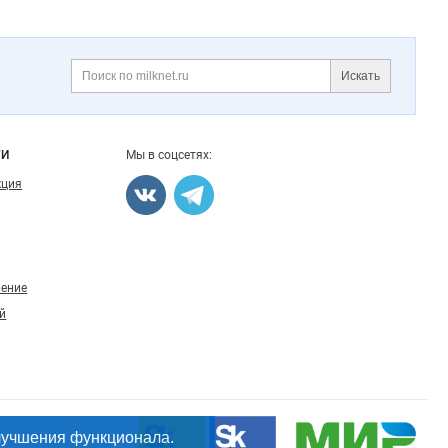
Искать
Поиск
ГИ
Мы в соцсетях:
кция
ление
й
лучшения функционала.