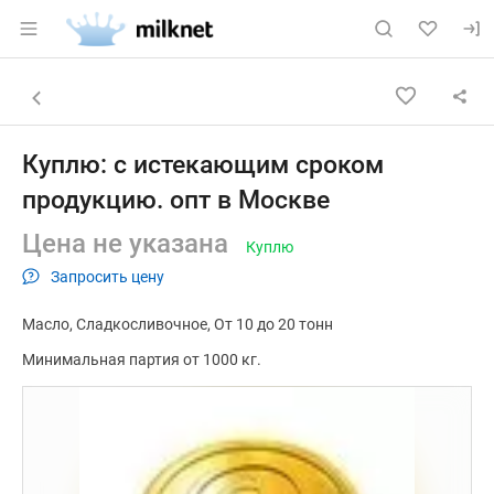
Раздел навигации по сайту milknet.ru
Объявление: Куплю: с истекаю
Информация о объявлении
Навигация и управление объявлением
Назад к списку объявлений
Куплю: с истекающим сроком
продукцию. опт в Москве
Цена не указана
Куплю
Запросить цену
Масло
Сладкосливочное
От 10 до 20 тонн
Минимальная партия от 1000 кг.