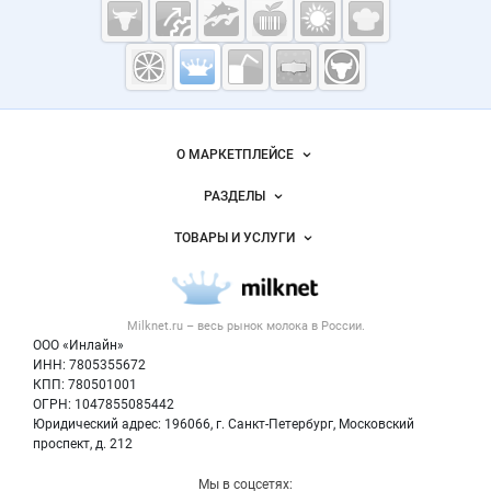
Cсылки на полезные проекты
Молочная
промышленность
России на
Важные разделы и контакты
Навигация по сайту
Milknet.ru
О МАРКЕТПЛЕЙСЕ
Новости Milknet.ru
РАЗДЕЛЫ
Услуги и цены
Объявления
ТОВАРЫ И УСЛУГИ
Размещение рекламы
Каталог компаний
Молочная продукция
Публичная оферта
Новости рынка
Вторичное сырье
Контактная информация
Форум
Milknet.ru – весь
рынок молока
в России.
Оборудование
Политика обработки персональных данных
Энциклопедия
ООО «Инлайн»
Прочее
Для СМИ
ИНН: 7805355672
Бренды
КПП: 780501001
Добавить объявление
Блог
ОГРН: 1047855085442
Карта объявлений
Юридический адрес: 196066, г. Санкт-Петербург, Московский
проспект, д. 212
Мы в соцсетях: