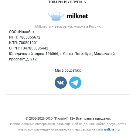
ТОВАРЫ И УСЛУГИ
Размещение рекламы
Каталог компаний
Молочная продукция
Публичная оферта
Новости рынка
Вторичное сырье
Контактная информация
Форум
Milknet.ru – весь
рынок молока
в России.
Оборудование
Политика обработки персональных данных
Энциклопедия
ООО «Инлайн»
Прочее
Для СМИ
ИНН: 7805355672
Бренды
КПП: 780501001
Добавить объявление
Блог
ОГРН: 1047855085442
Карта объявлений
Юридический адрес: 196066, г. Санкт-Петербург, Московский
проспект, д. 212
Мы в соцсетях:
Счетчики, авторское право, логотипы
© 2006‑2026 ООО “Инлайн”. 12+ Все права защищены.
Использование информации, размещенной на данном сайте, допускается
только при размещении активной гиперссылки на сайт
milknet.ru