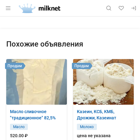
Раздел навигации по сайту milknet.ru
Объявление: Куплю: сцм 26% Г
Информация о объявлении
Навигация и управление объявлением
Похожие объявления
Продам
Продам
Масло сливочное
Казеин, КСБ, КМБ,
"традиционное" 82,5%
Дрожжи, Казеинат
Масло
Молоко
520.00 ₽
цена не указана