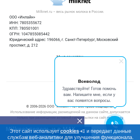
Новости рынка
Вторичное сырье
Контактная информация
Форум
Milknet.ru – весь
рынок молока
в России.
Оборудование
Политика обработки персональных данных
Энциклопедия
ООО «Инлайн»
Прочее
Для СМИ
ИНН: 7805355672
Бренды
КПП: 780501001
Добавить объявление
Блог
ОГРН: 1047855085442
Карта объявлений
Юридический адрес: 196066, г. Санкт-Петербург, Московский
проспект, д. 212
Мы в соцсетях:
Всеволод
Здравствуйте! Готов помочь
Счетчики, авторское право, логотипы
вам. Напишите мне, если у
вас появятся вопросы.
© 2006‑2026 ООО “Инлайн”. 12+ Все права защищены.
Использование информации, размещенной на данном сайте, допускается
только при размещении активной гиперссылки на сайт
milknet.ru
Milknet теперь и в MAX
Этот сайт использует
cookies
и передает данные
службам веб-аналитики для улучшения функционала.