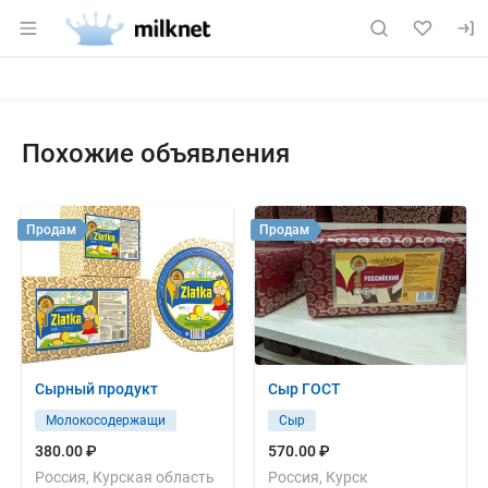
Раздел навигации по сайту milknet.ru
Объявление: Продам: сыр ГОСТ
Информация о объявлении
Навигация и управление объявлением
Похожие объявления
Продам
Продам
Сырный продукт
Сыр ГОСТ
Молокосодержащи
Сыр
380.00 ₽
570.00 ₽
Россия, Курская область
Россия, Курск