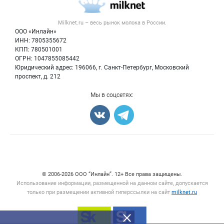
Новости рынка
Вторичное сырье
Контактная информация
Форум
Milknet.ru – весь
рынок молока
в России.
Оборудование
Политика обработки персональных данных
Энциклопедия
ООО «Инлайн»
Прочее
Для СМИ
ИНН: 7805355672
Бренды
КПП: 780501001
Добавить объявление
Блог
ОГРН: 1047855085442
Карта объявлений
Юридический адрес: 196066, г. Санкт-Петербург, Московский
проспект, д. 212
Мы в соцсетях:
Счетчики, авторское право, логотипы
© 2006‑2026 ООО “Инлайн”. 12+ Все права защищены.
Использование информации, размещенной на данном сайте, допускается
только при размещении активной гиперссылки на сайт
milknet.ru