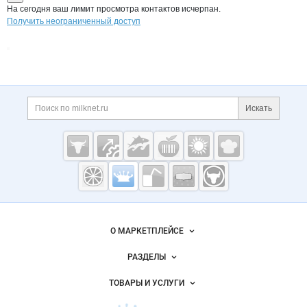
На сегодня ваш лимит просмотра контактов исчерпан.
Получить неограниченный доступ
Дополнительная информация
Поиск по сайту и ссы
Искать
Cсылки на полезные проекты
Молочная
промышленность
России на
Важные разделы и контакты
Навигация по сайту
Milknet.ru
О МАРКЕТПЛЕЙСЕ
Новости Milknet.ru
РАЗДЕЛЫ
Услуги и цены
Объявления
ТОВАРЫ И УСЛУГИ
Размещение рекламы
Каталог компаний
Молочная продукция
Публичная оферта