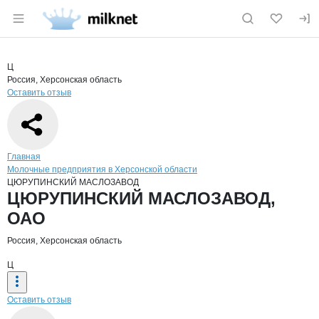
Раздел навигации по сайту milknet.ru
Краткая информация о компании
ЦЮР
Страница компании
ЦЮРУПИН
Страница компании
ЦЮРУПИНСКИЙ МАСЛОЗАВОД, ОАО
Ц
Россия, Херсонская область
Оставить отзыв
Навигация по сайту
Главная
Молочные предприятия в Херсонской области
ЦЮРУПИНСКИЙ МАСЛОЗАВОД
Основная информация о компании
ЦЮРУПИНСКИЙ МАСЛОЗАВОД,
ОАО
Россия, Херсонская область
Ц
Оставить отзыв