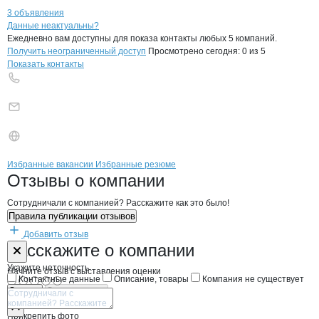
3 объявления
Контакты
компании
ЦЮРУПИНСКИЙ 
+7(800)000-00-..
Данные неактуальны?
Ежедневно вам доступны для показа контакты любых 5 компаний.
Получить неограниченный доступ
Просмотрено сегодня:
0
из 5
Показать контакты
Бренды
Вакансии в
компани
ЦЮРУПИНСКИЙ МАСЛОЗ
ЦЮРУПИНСКИЙ МА
Избранные вакансии
Избранные резюме
Новости o
ЦЮРУПИНСКИЙ МАСЛОЗА
ЦЮРУПИНСКИЙ 
Отзывы
о компании
Сотрудничали с компанией? Расскажите как это было!
Правила публикации отзывов
Добавить отзыв
Форма обратной связи о неточностях н
ЦЮРУПИНСКИ
Расскажите
о компании
Укажите неточность
Начните отзыв с выставления оценки
Контактные данные
Описание, товары
Компания не существует
Отмена
Опубликовать
Прикрепить фото