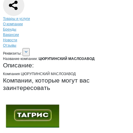
Навигация по странице
компании
ЦЮР
Товары и услуги
О компании
Бренды
Вакансии
Новости
Отзывы
О компании
ЦЮРУПИНСКИЙ МАСЛО
Реквизиты
компании
ЦЮРУПИНСКИЙ МАС
Реквизиты:
Название компании:
ЦЮРУПИНСКИЙ МАСЛОЗАВОД
Описание:
Компания ЦЮРУПИНСКИЙ МАСЛОЗАВОД
Компании, которые могут вас
заинтересовать