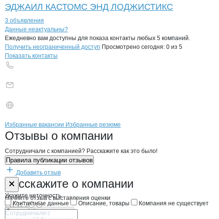
ЭДЖАИЛ КАСТОМС ЭНД ЛОДЖИСТИКС
3 объявления
Контакты
компании
ДЖЫЛЫ СУУ
+7(800)000-00-..
Данные неактуальны?
Ежедневно вам доступны для показа контакты любых 5 компаний.
Получить неограниченный доступ
Просмотрено сегодня:
0
из 5
Показать контакты
Бренды
Вакансии в
компани
ДЖЫЛЫ СУУ
ДЖЫЛЫ СУУ
Избранные вакансии
Избранные резюме
Новости o
ДЖЫЛЫ СУУ, КФХ
ДЖЫЛЫ СУУ
Отзывы
о компании
Сотрудничали с компанией? Расскажите как это было!
Правила публикации отзывов
Добавить отзыв
Форма обратной связи о неточностях н
ДЖЫЛЫ СУУ
Расскажите
о компании
Укажите неточность
Начните отзыв с выставления оценки
Контактные данные
Описание, товары
Компания не существует
Отмена
Опубликовать