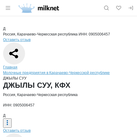
Раздел навигации по сайту milknet.ru
Краткая информация о компании
ДЖЫ
Страница компании
ДЖЫЛЫ С
Страница компании
ДЖЫЛЫ СУУ, КФХ
Д
Россия, Карачаево-Черкесская республика
ИНН: 0905006457
Оставить отзыв
Навигация по сайту
Главная
Молочные предприятия в Карачаево-Черкесской республике
ДЖЫЛЫ СУУ
Основная информация о компании
ДЖЫЛЫ СУУ, КФХ
Россия, Карачаево-Черкесская республика
ИНН: 0905006457
Д
Оставить отзыв