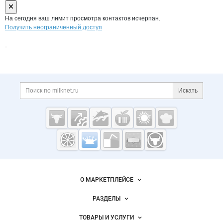
На сегодня ваш лимит просмотра контактов исчерпан.
Получить неограниченный доступ
Дополнительная информация
Поиск по сайту и ссы
Искать
Cсылки на полезные проекты
Молочная
промышленность
России на
Важные разделы и контакты
Навигация по сайту
Milknet.ru
О МАРКЕТПЛЕЙСЕ
Новости Milknet.ru
РАЗДЕЛЫ
Услуги и цены
Объявления
ТОВАРЫ И УСЛУГИ
Размещение рекламы