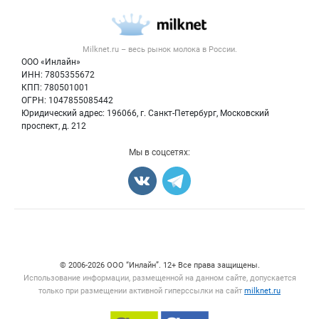
Каталог компаний
Молочная продукция
Публичная оферта
Новости рынка
Вторичное сырье
Контактная информация
Форум
Milknet.ru – весь
рынок молока
в России.
Оборудование
Политика обработки персональных данных
Энциклопедия
ООО «Инлайн»
Прочее
Для СМИ
ИНН: 7805355672
Бренды
КПП: 780501001
Добавить объявление
Блог
ОГРН: 1047855085442
Карта объявлений
Юридический адрес: 196066, г. Санкт-Петербург, Московский
проспект, д. 212
Мы в соцсетях:
Счетчики, авторское право, логотипы
© 2006‑2026 ООО “Инлайн”. 12+ Все права защищены.
Использование информации, размещенной на данном сайте, допускается
только при размещении активной гиперссылки на сайт
milknet.ru