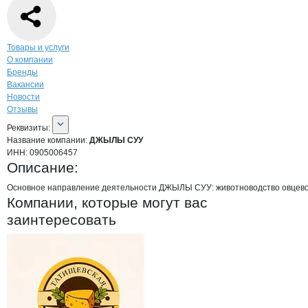
Навигация по странице
компании
ДЖЫ
Товары и услуги
О компании
Бренды
Вакансии
Новости
Отзывы
О компании
ДЖЫЛЫ СУУ
Реквизиты
компании
ДЖЫЛЫ СУУ
Реквизиты:
Название компании:
ДЖЫЛЫ СУУ
ИНН:
0905006457
Описание:
Основное направление деятельности ДЖЫЛЫ СУУ: животноводство овцево
Компании, которые могут вас
заинтересовать