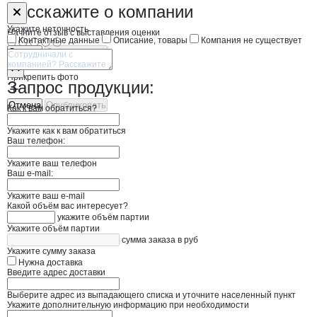
Форма обратной связи о неточностях н
ЭКОТЕХНОЛО
Расскажите
о компании
Укажите неточность
Начните отзыв с выставления оценки
Контактные данные
Описание, товары
Компания не существует
Отмена
Опубликовать
Прикрепить фото
Запрос продукции:
Отмена
Опубликовать
Как к вам обратиться?
Укажите как к вам обратиться
Ваш телефон:
Укажите ваш телефон
Ваш e-mail:
Укажите ваш e-mail
Какой объём вас интересует?
укажите объём партии
Укажите объём партии
сумма заказа в руб
Укажите сумму заказа
Нужна доставка
Введите адрес доставки
Выберите адрес из выпадающего списка и уточните населенный пункт
Укажите дополнительную информацию при необходимости