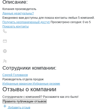
Описание:
Копания производитель
Контакты
компании
ЭКОТЕХНОЛОГИ
+7(800)000-00-..
Данные неактуальны?
Ежедневно вам доступны для показа контакты любых 5 компаний.
Получить неограниченный доступ
Просмотрено сегодня:
0
из 5
Показать контакты
ЭКОТЕХНОЛОГИИ
Сотрудники
компании
:
Сергей Голованов
Руководитель отдела продаж
Бренды
Вакансии в
компани
ЭКОТЕХНОЛОГИИ
ЭКОТЕХНОЛОГИИ
Избранные вакансии
Избранные резюме
Новости o
ЭКОТЕХНОЛОГИИ, ООО
ЭКОТЕХНОЛОГИИ
Отзывы
о компании
Сотрудничали с компанией? Расскажите как это было!
Правила публикации отзывов
Добавить отзыв