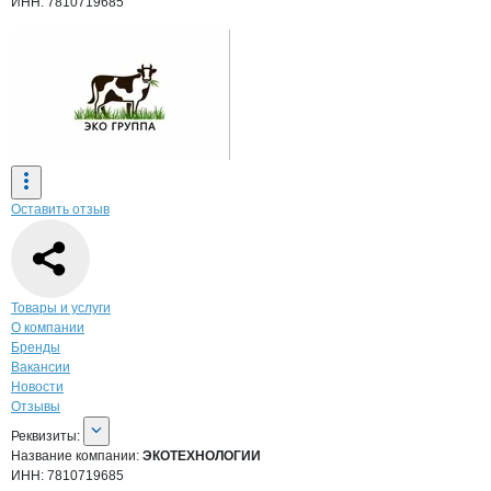
ИНН: 7810719685
Оставить отзыв
Навигация по странице
компании
ЭКО
Товары и услуги
О компании
Бренды
Вакансии
Новости
Отзывы
О компании
ЭКОТЕХНОЛОГИИ
Реквизиты
компании
ЭКОТЕХНОЛОГИИ
Реквизиты:
Название компании:
ЭКОТЕХНОЛОГИИ
ИНН:
7810719685