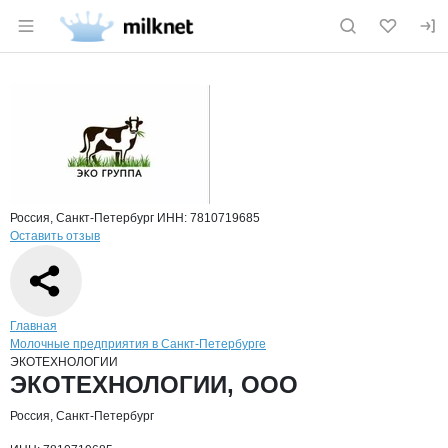
Раздел навигации по сайту milknet.ru
Краткая информация о компании
ЭКО
Страница компании
ЭКОТЕХН
Страница компании
ЭКОТЕХНОЛОГИИ, ООО
Россия, Санкт-Петербург
ИНН: 7810719685
Оставить отзыв
Навигация по сайту
Главная
Молочные предприятия в Санкт-Петербурге
ЭКОТЕХНОЛОГИИ
Основная информация о компании
ЭКОТЕХНОЛОГИИ, ООО
Россия, Санкт-Петербург