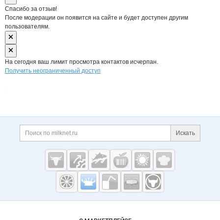
Спасибо за отзыв!
После модерации он появится на сайте и будет доступен другим
пользователям.
На сегодня ваш лимит просмотра контактов исчерпан.
Получить неограниченный доступ
Дополнительная информация
Поиск по сайту и ссы
Искать
Cсылки на полезные проекты
Молочная
промышленность
России на