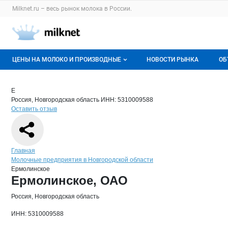
Раздел навигации по сайту milknet.ru
Milknet.ru – весь
рынок молока
в России.
Авторизация и меню пользователя
Навигация по разделам сайта milknet.ru
ЦЕНЫ НА МОЛОКО И ПРОИЗВОДНЫЕ
НОВОСТИ РЫНКА
ОБ
Оптовые цены
В
Краткая информация о компании
Ерм
Страница компании
Ермолин
Страница компании
Ермолинское, ОАО
Е
Россия, Новгородская область
ИНН: 5310009588
О мониторингах
Г
Оставить отзыв
Актуальные мониторинги
М
Динамика цен
Навигация по сайту
Главная
Молочные предприятия в Новгородской области
Отзывы
Ермолинское
Основная информация о компании
Ермолинское, ОАО
Россия, Новгородская область
ИНН: 5310009588