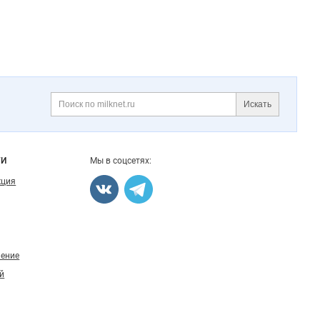
Искать
Поиск
ГИ
Мы в соцсетях:
кция
ление
й