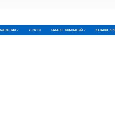
ЪЯВЛЕНИЯ
УСЛУГИ
КАТАЛОГ КОМПАНИЙ
КАТАЛОГ БР
се объявления
О каталоге компаний
О каталог
олинское
ское, ОАО
орячее предложение
Каталог компаний
Бренды
ои объявления
Моя компания
Мои брен
Премиум размещение