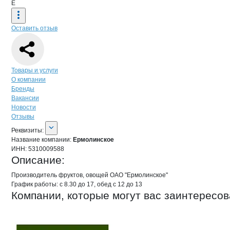
Е
Оставить отзыв
Навигация по странице
компании
Ерм
Товары и услуги
О компании
Бренды
Вакансии
Новости
Отзывы
О компании
Ермолинское
Реквизиты
компании
Ермолинское
Реквизиты:
Название компании:
Ермолинское
ИНН:
5310009588
Описание:
Производитель фруктов, овощей ОАО "Ермолинское" 

График работы: с 8.30 до 17, обед с 12 до 13
Компании, которые могут вас заинтересов