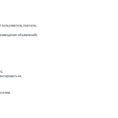
й пользователь портала;
размещения объявлений).
ц;
ентировать их.
ателям.