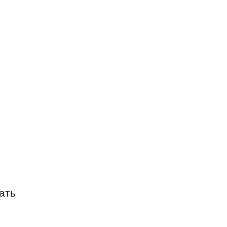
олинское
ать