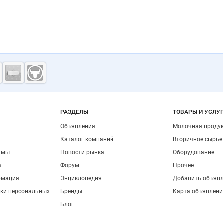
ость
о сайту
Е
РАЗДЕЛЫ
ТОВАРЫ И УСЛУ
Объявления
Молочная проду
Каталог компаний
Вторичное сырье
амы
Новости рынка
Оборудование
а
Форум
Прочее
рмация
Энциклопедия
Добавить объяв
тки персональных
Бренды
Карта объявлени
Блог