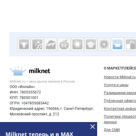
Дополнительная информация
Cсылки на полезные проекты
Молочная
промышленн
России на
Важные разделы и контакты
Навигация п
О МАРКЕТПЛЕЙС
Milknet.ru
Новости Milknet.ru
Milknet.ru – весь
рынок молока
в России.
Услуги и цены
ООО «Инлайн»
ИНН: 7805355672
Размещение рекл
КПП: 780501001
Публичная оферт
ОГРН: 1047855085442
Юридический адрес: 196066, г. Санкт-Петербург,
Контактная инфо
Московский проспект, д. 212
Политика обрабо
данных
Для СМИ
Milknet теперь и в MAX