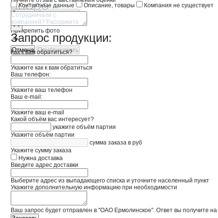
Начните отзыв с выставления оценки
Контактные данные
Описание, товары
Компания не существует
Отмена
Опубликовать
Прикрепить фото
Запрос продукции:
Отмена
Опубликовать
Как к вам обратиться?
Укажите как к вам обратиться
Ваш телефон:
Укажите ваш телефон
Ваш e-mail:
Укажите ваш e-mail
Какой объём вас интересует?
укажите объём партии
Укажите объём партии
сумма заказа в руб
Укажите сумму заказа
Нужна доставка
Введите адрес доставки
Выберите адрес из выпадающего списка и уточните населенный пункт
Укажите дополнительную информацию при необходимости
Ваш запрос будет отправлен в "ОАО Ермолинское". Ответ вы получите на