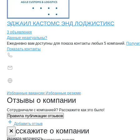
ЭДЖАИЛ КАСТОМС ЭНД ЛОДЖИСТИКС
3 объявления
Контакты
компании
Ермолинское
+7(800)000-00-..
Данные неактуальны?
Ежедневно вам доступны для показа контакты любых 5 компаний.
Получи
Показать контакты
Бренды
Вакансии в
компани
Ермолинское
Ермолинское
Избранные вакансии
Избранные резюме
Новости o
Ермолинское, ОАО
Ермолинское
Отзывы
о компании
Сотрудничали с компанией? Расскажите как это было!
Правила публикации отзывов
Добавить отзыв
Форма обратной связи о неточностях 
Ермолинское
Расскажите
о компании
Укажите неточность