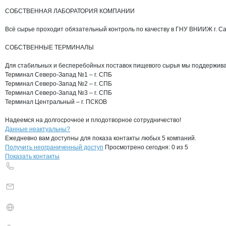
СОБСТВЕННАЯ ЛАБОРАТОРИЯ КОМПАНИИ

Всё сырье проходит обязательный контроль по качеству в ГНУ ВНИИЖ г. Са
СОБСТВЕННЫЕ ТЕРМИНАЛЫ

Для стабильных и бесперебойных поставок пищевого сырья мы поддержива
Терминал Северо-Запад №1 – г. СПБ

Терминал Северо-Запад №2 – г. СПБ

Терминал Северо-Запад №3 – г. СПБ

Терминал Центральный – г. ПСКОВ

Надеемся на долгосрочное и плодотворное сотрудничество!
Контакты
компании
КОРПОРАЦИЯ ИМ
+7(800)000-00-..
Данные неактуальны?
Ежедневно вам доступны для показа контакты любых 5 компаний.
Получить неограниченный доступ
Просмотрено сегодня:
0
из 5
Показать контакты