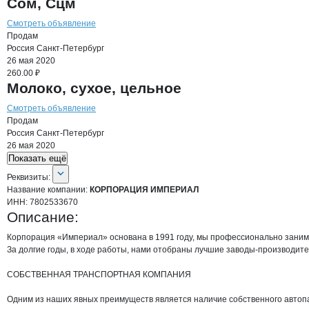
Сом, Сцм
Смотреть объявление
Продам
Россия
Санкт-Петербург
26 мая 2020
260.00 ₽
Молоко, сухое, цельное
Смотреть объявление
Продам
Россия
Санкт-Петербург
26 мая 2020
Показать ещё
О компании
КОРПОРАЦИЯ ИМПЕРИА
Реквизиты
компании
КОРПОРАЦИЯ ИМПЕ
Реквизиты:
Название компании:
КОРПОРАЦИЯ ИМПЕРИАЛ
ИНН:
7802533670
Описание:
Корпорация «Империал» основана в 1991 году, мы профессионально заним
За долгие годы, в ходе работы, нами отобраны лучшие заводы-производите
СОБСТВЕННАЯ ТРАНСПОРТНАЯ КОМПАНИЯ

Одним из наших явных преимуществ является наличие собственного автопа