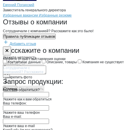
Евгений Погарский
Заместитель генерального директора
Бренды
Вакансии в
компани
КОРПОРАЦИЯ ИМПЕРИА
КОРПОРАЦИЯ ИМП
Избранные вакансии
Избранные резюме
Новости o
КОРПОРАЦИЯ ИМПЕРИАЛ,
КОРПОРАЦИЯ ИМ
Отзывы
о компании
Сотрудничали с компанией? Расскажите как это было!
Правила публикации отзывов
Добавить отзыв
Форма обратной связи о неточностях н
КОРПОРАЦИЯ
Расскажите
о компании
Укажите неточность
Начните отзыв с выставления оценки
Контактные данные
Описание, товары
Компания не существует
Отмена
Опубликовать
Прикрепить фото
Запрос продукции:
Отмена
Опубликовать
Как к вам обратиться?
Укажите как к вам обратиться
Ваш телефон:
Укажите ваш телефон
Ваш e-mail:
Укажите ваш e-mail