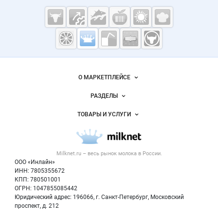
Cсылки на полезные проекты
Молочная
промышленность
России на
Важные разделы и контакты
Навигация по сайту
Milknet.ru
О МАРКЕТПЛЕЙСЕ
Новости Milknet.ru
РАЗДЕЛЫ
Услуги и цены
Объявления
ТОВАРЫ И УСЛУГИ
Размещение рекламы
Каталог компаний
Молочная продукция
Публичная оферта
Новости рынка
Вторичное сырье
Контактная информация
Форум
Milknet.ru – весь
рынок молока
в России.
Оборудование
Политика обработки персональных данных
Энциклопедия
ООО «Инлайн»
Прочее
Для СМИ
ИНН: 7805355672
Бренды
КПП: 780501001
Добавить объявление
Блог
ОГРН: 1047855085442
Карта объявлений
Юридический адрес: 196066, г. Санкт-Петербург, Московский
проспект, д. 212