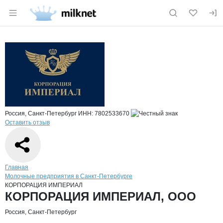
Раздел навигации по сайту milknet.ru
Краткая информация о компании
КОР
Страница компании
КОРПОРА
Страница компании
КОРПОРАЦИЯ ИМПЕРИАЛ, ООО
Россия, Санкт-Петербург
ИНН: 7802533670
Оставить отзыв
Навигация по сайту
Главная
Молочные предприятия в Санкт-Петербурге
КОРПОРАЦИЯ ИМПЕРИАЛ
Основная информация о компании
КОРПОРАЦИЯ ИМПЕРИАЛ, ООО
Россия, Санкт-Петербург