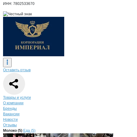
ИНН: 7802533670
Оставить отзыв
Навигация по странице
компании
КОР
Товары и услуги
О компании
Бренды
Вакансии
Новости
Отзывы
Продукция
КОРПОРАЦИЯ ИМПЕРИАЛ
Навигация по продуктам
компании
КОРПОР
Молоко (5)
Еда (5)