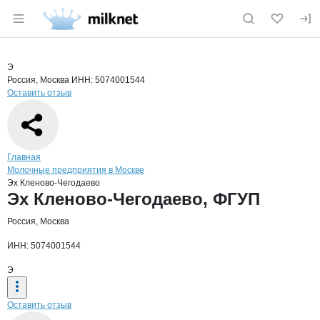
Раздел навигации по сайту milknet.ru
Краткая информация о компании
Эх К
Страница компании
Эх Клено
Страница компании
Эх Кленово-Чегодаево, ФГУП
Э
Россия, Москва
ИНН: 5074001544
Оставить отзыв
Навигация по сайту
Главная
Молочные предприятия в Москве
Эх Кленово-Чегодаево
Основная информация о компании
Эх Кленово-Чегодаево, ФГУП
Россия, Москва
ИНН: 5074001544
Э
Оставить отзыв