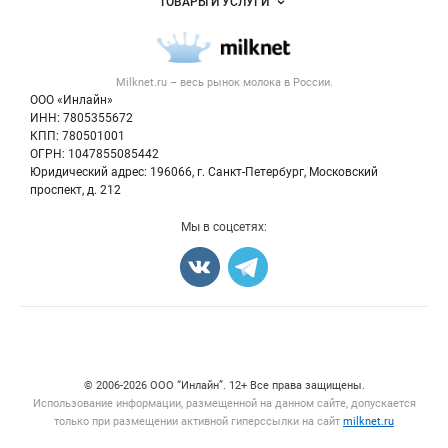
ТОВАРЫ И УСЛУГИ
Размещение рекламы
Каталог компаний
Молочная продукция
Публичная оферта
Новости рынка
Вторичное сырье
Контактная информация
Форум
Milknet.ru – весь
рынок молока
в России.
Оборудование
Политика обработки персональных данных
Энциклопедия
ООО «Инлайн»
Прочее
Для СМИ
ИНН: 7805355672
Бренды
КПП: 780501001
Добавить объявление
Блог
ОГРН: 1047855085442
Карта объявлений
Юридический адрес: 196066, г. Санкт-Петербург, Московский
проспект, д. 212
Мы в соцсетях:
Счетчики, авторское право, логотипы
© 2006‑2026 ООО “Инлайн”. 12+ Все права защищены.
Использование информации, размещенной на данном сайте, допускается
только при размещении активной гиперссылки на сайт
milknet.ru