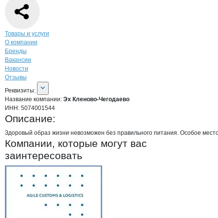
Навигация по странице
компании
Эх К
Товары и услуги
О компании
Бренды
Вакансии
Новости
Отзывы
О компании
Эх Кленово-Чегодаево
Реквизиты
компании
Эх Кленово-Чегодае
Реквизиты:
Название компании:
Эх Кленово-Чегодаево
ИНН:
5074001544
Описание:
Здоровый образ жизни невозможен без правильного питания. Особое место
Компании, которые могут вас
заинтересовать