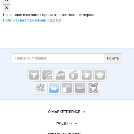
На сегодня ваш лимит просмотра контактов исчерпан.
Получить неограниченный доступ
Дополнительная информация
Поиск по сайту и ссы
Искать
Cсылки на полезные проекты
Молочная
промышленность
России на
Важные разделы и контакты
Навигация по сайту
Milknet.ru
О МАРКЕТПЛЕЙСЕ
Новости Milknet.ru
РАЗДЕЛЫ
Услуги и цены
Объявления