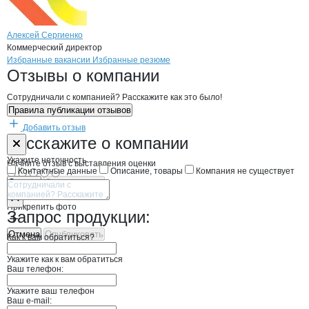
Алексей Сергиенко
Коммерческий директор
Бренды
Вакансии в
компани
Клин-Сервис
Клин-Сервис
Избранные вакансии
Избранные резюме
Новости o
Клин-Сервис, ООО
Клин-Сервис
Отзывы
о компании
Сотрудничали с компанией? Расскажите как это было!
Правила публикации отзывов
Добавить отзыв
Форма обратной связи о неточностях н
Клин-Сервис
Расскажите
о компании
Укажите неточность
Начните отзыв с выставления оценки
Контактные данные
Описание, товары
Компания не существует
Отмена
Опубликовать
Прикрепить фото
Запрос продукции:
Отмена
Опубликовать
Как к вам обратиться?
Укажите как к вам обратиться
Ваш телефон:
Укажите ваш телефон
Ваш e-mail: