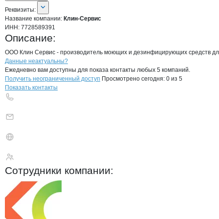
О компании
Клин-Сервис
Реквизиты
компании
Клин-Сервис
Реквизиты:
Название компании:
Клин-Сервис
ИНН:
7728589391
Описание:
ООО Клин Сервис - производитель моющих и дезинфицирующих средств для 
Контакты
компании
Клин-Сервис
+7(800)000-00-..
Данные неактуальны?
Ежедневно вам доступны для показа контакты любых 5 компаний.
Получить неограниченный доступ
Просмотрено сегодня:
0
из 5
Показать контакты
Клин-Сервис
Сотрудники
компании
: