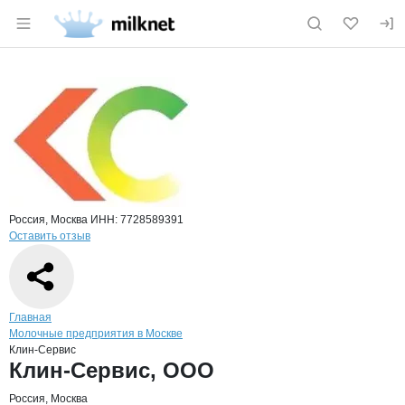
Раздел навигации по сайту milknet.ru
Краткая информация о компании
Клин
Страница компании
Клин-Сер
Страница компании
Клин-Сервис, ООО
Россия, Москва
ИНН: 7728589391
Оставить отзыв
Навигация по сайту
Главная
Молочные предприятия в Москве
Клин-Сервис
Основная информация о компании
Клин-Сервис, ООО
Россия, Москва