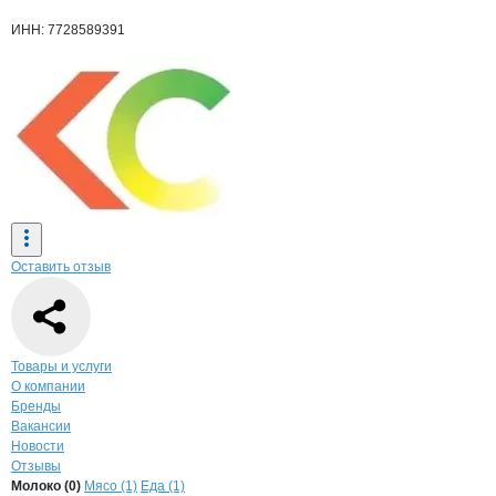
ИНН: 7728589391
Оставить отзыв
Навигация по странице
компании
Клин
Товары и услуги
О компании
Бренды
Вакансии
Новости
Отзывы
Продукция
Клин-Сервис, ООО
Навигация по продуктам
компании
Клин-Се
Молоко (0)
Мясо (1)
Еда (1)