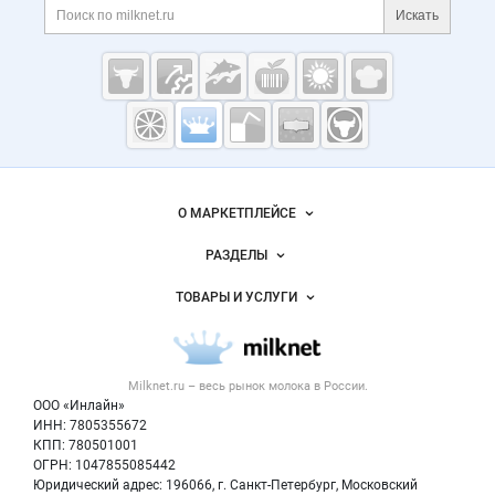
Поиск по сайту и ссы
Искать
Cсылки на полезные проекты
Молочная
промышленность
России на
Важные разделы и контакты
Навигация по сайту
Milknet.ru
О МАРКЕТПЛЕЙСЕ
Новости Milknet.ru
РАЗДЕЛЫ
Услуги и цены
Объявления
ТОВАРЫ И УСЛУГИ
Размещение рекламы
Каталог компаний
Молочная продукция
Публичная оферта
Новости рынка
Вторичное сырье
Контактная информация
Форум
Milknet.ru – весь
рынок молока
в России.
Оборудование
Политика обработки персональных данных
Энциклопедия
ООО «Инлайн»
Прочее
Для СМИ
ИНН: 7805355672
Бренды
КПП: 780501001
Добавить объявление
Блог
ОГРН: 1047855085442
Карта объявлений
Юридический адрес: 196066, г. Санкт-Петербург, Московский