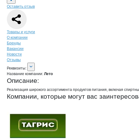
Оставить отзыв
Навигация по странице
компании
Лет
Товары и услуги
О компании
Бренды
Вакансии
Новости
Отзывы
О компании
Лето
Реквизиты
компании
Лето
Реквизиты:
Название компании:
Лето
Описание:
Реализация широкого ассортимента продуктов питания, включая спиртны
Компании, которые могут вас заинтересов