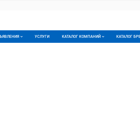
ЪЯВЛЕНИЯ
УСЛУГИ
КАТАЛОГ КОМПАНИЙ
КАТАЛОГ БР
се объявления
О каталоге компаний
О каталог
о
ОО
орячее предложение
Каталог компаний
Бренды
ои объявления
Моя компания
Мои брен
Премиум размещение