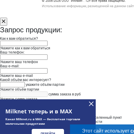
Счетчики, авторское право, логотипы
© 2006‑2026 ООО “Инлайн”. 12+ Все права защищены.
Использование информации, размещенной на данном сайте
Запрос продукции:
Как к вам обратиться?
Укажите как к вам обратиться
Ваш телефон:
Укажите ваш телефон
Ваш e-mail:
Укажите ваш e-mail
Какой объём вас интересует?
укажите объём партии
Укажите объём партии
сумма заказа в руб
Укажите сумму заказа
Нужна доставка
Введите адрес доставки
Milknet теперь и в MAX
Выберите адрес из выпадающего списка и уточните населенный пункт
Канал Milknet.ru в MAX — бесплатная торговля
Укажите дополнительную информацию при необходимости
молочными продуктами
Этот сайт использует
c
ПЕРЕЙТИ