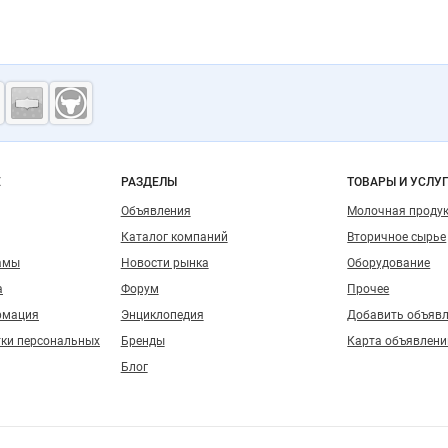
ость
о сайту
Е
РАЗДЕЛЫ
ТОВАРЫ И УСЛУ
Объявления
Молочная проду
Каталог компаний
Вторичное сырье
амы
Новости рынка
Оборудование
а
Форум
Прочее
рмация
Энциклопедия
Добавить объяв
тки персональных
Бренды
Карта объявлени
Блог