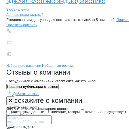
ЭДЖАИЛ КАСТОМС ЭНД ЛОДЖИСТИКС
3 объявления
Контакты
компании
Лето
+7(800)000-00-..
Данные неактуальны?
Ежедневно вам доступны для показа контакты любых 5 компаний.
Получи
Показать контакты
Бренды
Вакансии в
компани
Лето
Лето
Избранные вакансии
Избранные резюме
Новости o
Лето, ООО
Лето
Отзывы
о компании
Сотрудничали с компанией? Расскажите как это было!
Правила публикации отзывов
Добавить отзыв
Форма обратной связи о неточностях 
Лето
Расскажите
о компании
Укажите неточность
Начните отзыв с выставления оценки
Контактные данные
Описание, товары
Компания не существует
Отмена
Опубликовать
Прикрепить фото