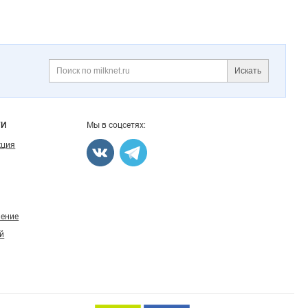
Искать
Поиск
ГИ
Мы в соцсетях:
кция
ление
й