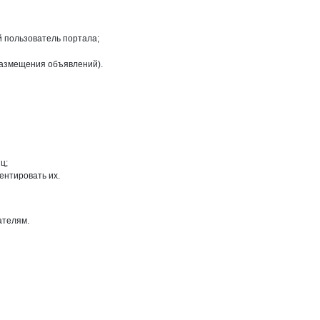
й пользователь портала;
размещения объявлений).
ц;
ентировать их.
ателям.