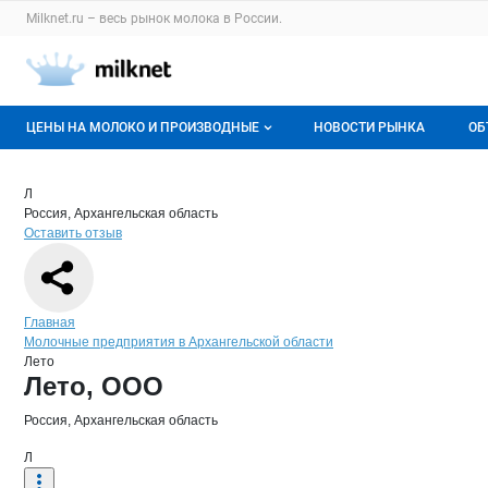
Раздел навигации по сайту milknet.ru
Milknet.ru – весь
рынок молока
в России.
Авторизация и меню пользователя
Навигация по разделам сайта milknet.ru
ЦЕНЫ НА МОЛОКО И ПРОИЗВОДНЫЕ
НОВОСТИ РЫНКА
ОБ
Оптовые цены
В
Краткая информация о компании
Лет
Страница компании
Лето, О
Страница компании
Лето, ООО
Л
Россия, Архангельская область
О мониторингах
Г
Оставить отзыв
Актуальные мониторинги
М
Динамика цен
Навигация по сайту
Главная
Молочные предприятия в Архангельской области
Отзывы
Лето
Основная информация о компании
Лето, ООО
Россия, Архангельская область
Л