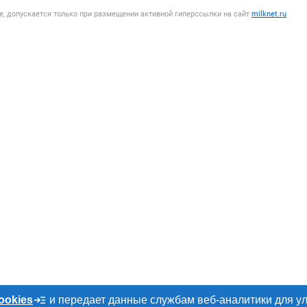
, допускается только при размещении активной гиперссылки на сайт
milknet.ru
ookies
и передает данные службам веб-аналитики для у