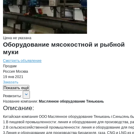
Цена не указана
Оборудование мясокостной и рыбной
муки
Смотреть объявление
Продам
Россия
Москва
19 янв 2021
Заказать
Показать ещё
О компании
Маслянное оборудовани
Реквизиты
компании
Маслянное оборудов
Реквизиты:
Название компании:
Маслянное оборудование Тяньюань
Описание:
Китайская компания ООО Маслянное оборудование Тяньюань г.Синьсянь был
1.В пищевой промышленности: линия и оборудование для производства, раф
2.В сельскохозяйственной промышленности: линия и оборудование для пер
3.Линия и оборудование для производства биодизеля, газа, CNG и LNG из к