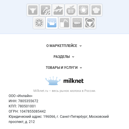
Cсылки на полезные проекты
Молочная
промышленность
России на
Важные разделы и контакты
Навигация по сайту
Milknet.ru
О МАРКЕТПЛЕЙСЕ
Новости Milknet.ru
РАЗДЕЛЫ
Услуги и цены
Объявления
ТОВАРЫ И УСЛУГИ
Размещение рекламы
Каталог компаний
Молочная продукция
Публичная оферта
Новости рынка
Вторичное сырье
Контактная информация
Форум
Milknet.ru – весь
рынок молока
в России.
Оборудование
Политика обработки персональных данных
Энциклопедия
ООО «Инлайн»
Прочее
Для СМИ
ИНН: 7805355672
Бренды
КПП: 780501001
Добавить объявление
Блог
ОГРН: 1047855085442
Карта объявлений
Юридический адрес: 196066, г. Санкт-Петербург, Московский
проспект, д. 212