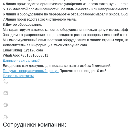
4.Линия производства органического удобрения изнавоза скота, куринного п
5.В химической промышленности: Все виды емкостей или напорных емкосте
6 Линия и оборудование по переработке отработанных масел и жиров. Об
7.Линия производства хозяйственного мыла.

8.Другое оборудование.

Мы гарантируем высокое качество оборудования, низкую цену и высокоэфф
Завод имеет разрешение на производство разных напорных емкостей всех к
Мы имеем успешный опыт поставки оборудования в многие страны мира, напр
Дополнительная информация: www.xxtianyuan.com

Email: jibing_1@126.com

WhatsApp: +8615810058511
Контакты
компании
Маслянное обору
+7(800)000-00-..
Данные неактуальны?
Ежедневно вам доступны для показа контакты любых 5 компаний.
Получить неограниченный доступ
Просмотрено сегодня:
0
из 5
Показать контакты
Маслянное оборудо
Сотрудники
компании
: