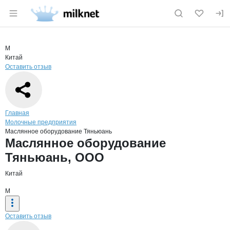
Раздел навигации по сайту milknet.ru
Краткая информация о компании
Масл
Страница компании
Маслянно
Страница компании
Маслянное оборудование Тяньюань, ООО
М
Китай
Оставить отзыв
Навигация по сайту
Главная
Молочные предприятия
Маслянное оборудование Тяньюань
Основная информация о компании
Маслянное оборудование
Тяньюань, ООО
Китай
М
Оставить отзыв