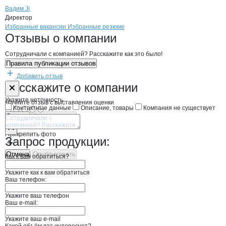
Вадим Ji
Директор
Бренды
Вакансии в
компани
Маслянное оборудовани
Маслянное оборудо
Избранные вакансии
Избранные резюме
Новости o
Маслянное оборудование
Маслянное обору
Отзывы
о компании
Сотрудничали с компанией? Расскажите как это было!
Правила публикации отзывов
Добавить отзыв
Форма обратной связи о неточностях н
Маслянное об
Расскажите
о компании
Укажите неточность
Начните отзыв с выставления оценки
Контактные данные
Описание, товары
Компания не существует
Отмена
Опубликовать
Прикрепить фото
Запрос продукции:
Отмена
Опубликовать
Как к вам обратиться?
Укажите как к вам обратиться
Ваш телефон:
Укажите ваш телефон
Ваш e-mail:
Укажите ваш e-mail