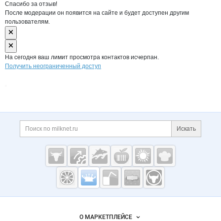
Спасибо за отзыв!
После модерации он появится на сайте и будет доступен другим
пользователям.
На сегодня ваш лимит просмотра контактов исчерпан.
Получить неограниченный доступ
Дополнительная информация
Поиск по сайту и ссы
Искать
Cсылки на полезные проекты
Молочная
промышленность
России на
Важные разделы и контакты
Навигация по сайту
Milknet.ru
О МАРКЕТПЛЕЙСЕ