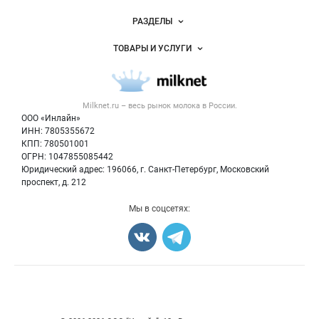
Новости Milknet.ru
РАЗДЕЛЫ
Услуги и цены
Объявления
ТОВАРЫ И УСЛУГИ
Размещение рекламы
Каталог компаний
Молочная продукция
Публичная оферта
Новости рынка
Вторичное сырье
Контактная информация
Форум
Milknet.ru – весь
рынок молока
в России.
Оборудование
Политика обработки персональных данных
Энциклопедия
ООО «Инлайн»
Прочее
Для СМИ
ИНН: 7805355672
Бренды
КПП: 780501001
Добавить объявление
Блог
ОГРН: 1047855085442
Карта объявлений
Юридический адрес: 196066, г. Санкт-Петербург, Московский
проспект, д. 212
Мы в соцсетях:
Счетчики, авторское право, логотипы