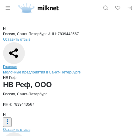
Раздел навигации по сайту milknet.ru
Краткая информация о компании
НВ Р
Страница компании
НВ Реф, 
Страница компании
НВ Реф, ООО
Н
Россия, Санкт-Петербург
ИНН: 7839443567
Оставить отзыв
Навигация по сайту
Главная
Молочные предприятия в Санкт-Петербурге
НВ Реф
Основная информация о компании
НВ Реф, ООО
Россия, Санкт-Петербург
ИНН: 7839443567
Н
Оставить отзыв