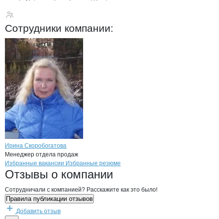
НВ Реф
Сотрудники
компании
:
Ирина Скоробогатова
Менеджер отдела продаж
Бренды
Вакансии в
компани
НВ Реф
НВ Реф
Избранные вакансии
Избранные резюме
Новости o
НВ Реф, ООО
НВ Реф
Отзывы
о компании
Сотрудничали с компанией? Расскажите как это было!
Правила публикации отзывов
Добавить отзыв