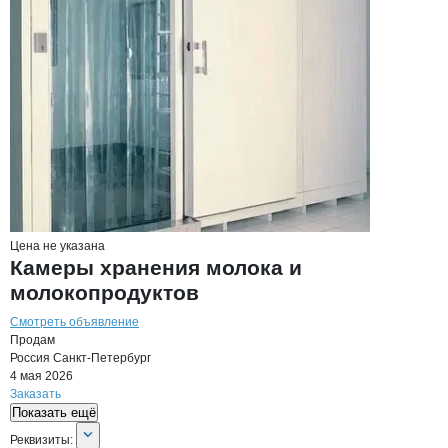
Цена не указана
Камеры хранения молока и
молокопродуктов
Смотреть объявление
Продам
Россия
Санкт-Петербург
4 мая 2026
Заказать
Показать ещё
О компании
НВ Реф
Реквизиты
компании
НВ Реф
Реквизиты: