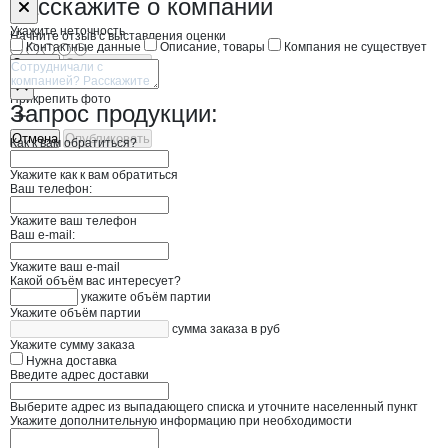
Форма обратной связи о неточностях н
НВ Реф
Расскажите
о компании
Укажите неточность
Начните отзыв с выставления оценки
Контактные данные
Описание, товары
Компания не существует
Отмена
Опубликовать
Прикрепить фото
Запрос продукции:
Отмена
Опубликовать
Как к вам обратиться?
Укажите как к вам обратиться
Ваш телефон:
Укажите ваш телефон
Ваш e-mail:
Укажите ваш e-mail
Какой объём вас интересует?
укажите объём партии
Укажите объём партии
сумма заказа в руб
Укажите сумму заказа
Нужна доставка
Введите адрес доставки
Выберите адрес из выпадающего списка и уточните населенный пункт
Укажите дополнительную информацию при необходимости