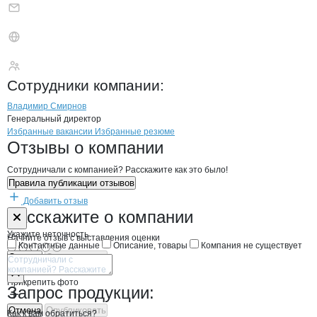
ОКЕАНОПТ
Сотрудники
компании
:
Владимир Смирнов
Генеральный директор
Бренды
Вакансии в
компани
ОКЕАНОПТ
ОКЕАНОПТ
Избранные вакансии
Избранные резюме
Новости o
ОКЕАНОПТ, ООО
ОКЕАНОПТ
Отзывы
о компании
Сотрудничали с компанией? Расскажите как это было!
Правила публикации отзывов
Добавить отзыв
Форма обратной связи о неточностях н
ОКЕАНОПТ
Расскажите
о компании
Укажите неточность
Начните отзыв с выставления оценки
Контактные данные
Описание, товары
Компания не существует
Отмена
Опубликовать
Прикрепить фото
Запрос продукции:
Отмена
Опубликовать
Как к вам обратиться?