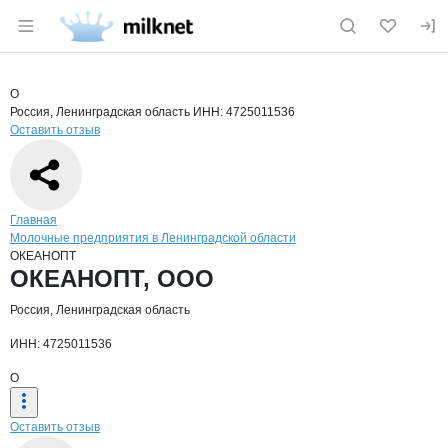
Раздел навигации по сайту milknet.ru
Краткая информация о компании
ОКЕ
Страница компании
ОКЕАНОП
Страница компании
ОКЕАНОПТ, ООО
О
Россия, Ленинградская область
ИНН: 4725011536
Оставить отзыв
Навигация по сайту
Главная
Молочные предприятия в Ленинградской области
ОКЕАНОПТ
Основная информация о компании
ОКЕАНОПТ, ООО
Россия, Ленинградская область
ИНН: 4725011536
О
Оставить отзыв