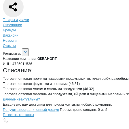
Навигация по странице
компании
ОКЕ
Товары и услуги
О компании
Бренды
Вакансии
Новости
Отзывы
О компании
ОКЕАНОПТ
Реквизиты
компании
ОКЕАНОПТ
Реквизиты:
Название компании:
ОКЕАНОПТ
ИНН:
4725011536
Описание:
Торговля оптовая прочими пищевыми продуктами, включая рыбу, ракообразн
Торговля оптовая фруктами и овощами (46.31)

Торговля оптовая мясом и мясными продуктами (46.32)

Торговля оптовая молочными продуктами, яйцами и пищевыми маслами и ж
Контакты
компании
ОКЕАНОПТ
+7(800)000-00-..
Данные неактуальны?
Ежедневно вам доступны для показа контакты любых 5 компаний.
Получить неограниченный доступ
Просмотрено сегодня:
0
из 5
Показать контакты