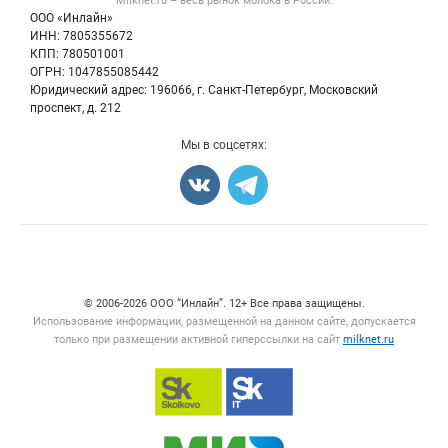
Milknet.ru – весь
рынок молока
в России.
Оборудование
Политика обработки персональных данных
Энциклопедия
ООО «Инлайн»
Прочее
Для СМИ
ИНН: 7805355672
Бренды
КПП: 780501001
Добавить объявление
Блог
ОГРН: 1047855085442
Карта объявлений
Юридический адрес: 196066, г. Санкт-Петербург, Московский
проспект, д. 212
Мы в соцсетях:
Счетчики, авторское право, логотипы
© 2006‑2026 ООО “Инлайн”. 12+ Все права защищены.
Использование информации, размещенной на данном сайте, допускается
только при размещении активной гиперссылки на сайт
milknet.ru