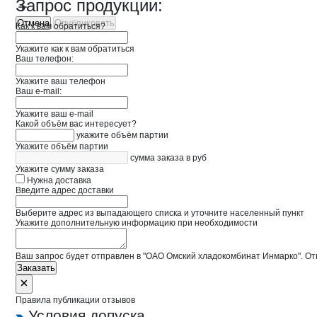
Запрос продукции:
Отмена
Опубликовать
Как к вам обратиться?
Укажите как к вам обратиться
Ваш телефон:
Укажите ваш телефон
Ваш e-mail:
Укажите ваш e-mail
Какой объём вас интересует?
укажите объём партии
Укажите объём партии
сумма заказа в руб
Укажите сумму заказа
Нужна доставка
Введите адрес доставки
Выберите адрес из выпадающего списка и уточните населенный пункт
Укажите дополнительную информацию при необходимости
Ваш запрос будет отправлен в "ОАО Омский хладокомбинат Инмарко". Отв
Заказать
Правила публикации отзывов
Условия допуска