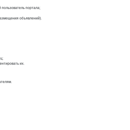
й пользователь портала;
размещения объявлений).
ц;
ентировать их.
ателям.