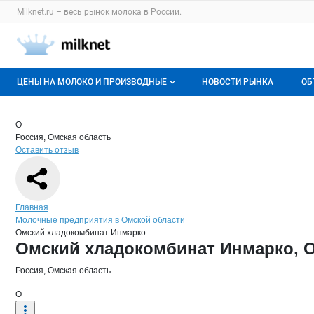
Раздел навигации по сайту milknet.ru
Milknet.ru – весь
рынок молока
в России.
Авторизация и меню пользователя
Навигация по разделам сайта milknet.ru
ЦЕНЫ НА МОЛОКО И ПРОИЗВОДНЫЕ
НОВОСТИ РЫНКА
ОБ
Оптовые цены
В
Краткая информация о компании
Омс
Страница компании
Омский 
Страница компании
Омский хладокомбинат Инмарко, ОАО
О
Россия, Омская область
О мониторингах
Г
Оставить отзыв
Актуальные мониторинги
М
Динамика цен
Навигация по сайту
Главная
Молочные предприятия в Омской области
Отзывы
Омский хладокомбинат Инмарко
Основная информация о компании
Омский хладокомбинат Инмарко, 
Россия, Омская область
О