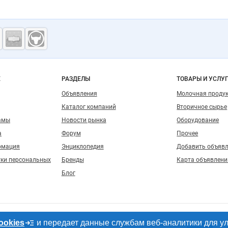
ость
о сайту
Е
РАЗДЕЛЫ
ТОВАРЫ И УСЛУ
Объявления
Молочная проду
Каталог компаний
Вторичное сырье
амы
Новости рынка
Оборудование
а
Форум
Прочее
рмация
Энциклопедия
Добавить объяв
тки персональных
Бренды
Карта объявлени
Блог
ookies
и передает данные службам веб-аналитики для у
, допускается только при размещении активной гиперссылки на сайт
milknet.ru