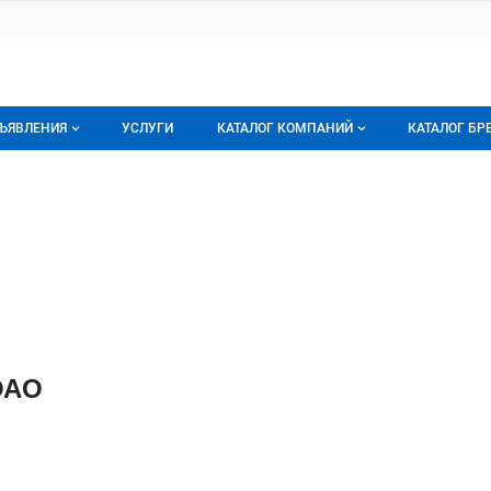
ЪЯВЛЕНИЯ
УСЛУГИ
КАТАЛОГ КОМПАНИЙ
КАТАЛОГ БР
се объявления
О каталоге компаний
О каталог
кий хладокомбинат Инмарко
хладокомбинат Инмарко, ОАО
орячее предложение
Каталог компаний
Бренды
ои объявления
Моя компания
Мои брен
Премиум размещение
ОАО