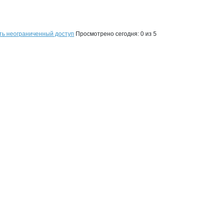
мбинат Инмарко
ть неограниченный доступ
Просмотрено сегодня:
0
из 5
 Инмарко
инат Инмарко
Инмарко, ОАО
мбинат Инмарко
на странице
окомбинат Инмарко