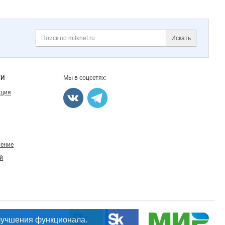
Искать
Поиск
ГИ
Мы в соцсетях:
кция
ление
й
лучшения функционала.