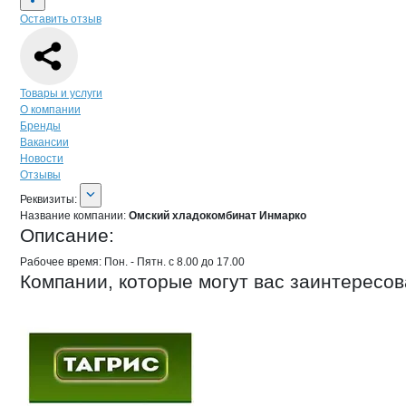
Оставить отзыв
Навигация по странице
компании
Омс
Товары и услуги
О компании
Бренды
Вакансии
Новости
Отзывы
О компании
Омский хладокомбинат
Реквизиты
компании
Омский хладокомби
Реквизиты:
Название компании:
Омский хладокомбинат Инмарко
Описание:
Рабочее время: Пон. - Пятн. с 8.00 до 17.00
Компании, которые могут вас заинтересов