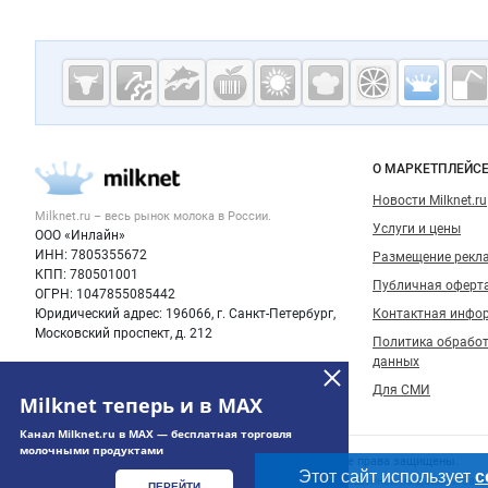
Дополнительная информация
Cсылки на полезные проекты
Молочная
промышленн
России на
Важные разделы и контакты
Навигация п
О МАРКЕТПЛЕЙС
Milknet.ru
Новости Milknet.ru
Milknet.ru – весь
рынок молока
в России.
Услуги и цены
ООО «Инлайн»
ИНН: 7805355672
Размещение рекл
КПП: 780501001
Публичная оферт
ОГРН: 1047855085442
Юридический адрес: 196066, г. Санкт-Петербург,
Контактная инфо
Московский проспект, д. 212
Политика обрабо
данных
Для СМИ
Milknet теперь и в MAX
Канал Milknet.ru в MAX — бесплатная торговля
молочными продуктами
Счетчики, авторское право, логотипы
© 2006‑2026 ООО “Инлайн”. 12+ Все права защищены.
Этот сайт использует
c
Использование информации, размещенной на данном сайте
ПЕРЕЙТИ