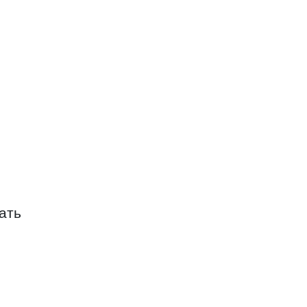
кий хладокомбинат Инмарко
 Инмарко
нат Инмарко
ать