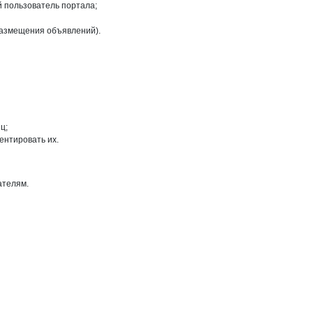
й пользователь портала;
размещения объявлений).
ц;
ентировать их.
ателям.