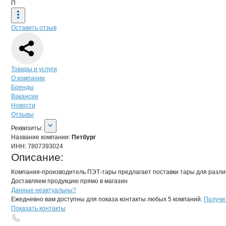
П
Оставить отзыв
Навигация по странице
компании
Пет
Товары и услуги
О компании
Бренды
Вакансии
Новости
Отзывы
О компании
Петбург
Реквизиты
компании
Петбург
Реквизиты:
Название компании:
Петбург
ИНН:
7807393024
Описание:
Компания-производитель ПЭТ-тары предлагает поставки тары для разливн
Доставляем продукцию прямо в магазин
Контакты
компании
Петбург
+7(800)000-00-..
Данные неактуальны?
Ежедневно вам доступны для показа контакты любых 5 компаний.
Получи
Показать контакты