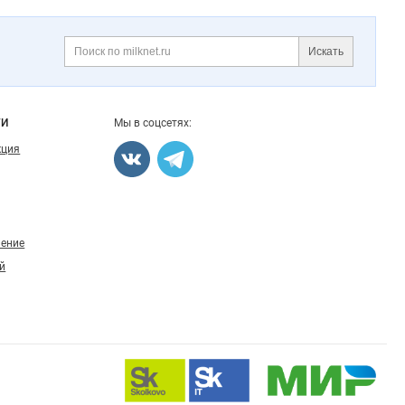
Искать
Поиск
ГИ
Мы в соцсетях:
кция
ление
й