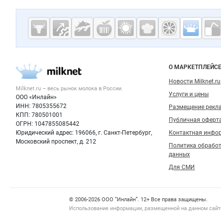
Дополнительная информация
Cсылки на полезные проекты
Молочная
промышленн
России на
Важные разделы и контакты
Навигация п
О МАРКЕТПЛЕЙС
Milknet.ru
Новости Milknet.ru
Milknet.ru – весь
рынок молока
в России.
Услуги и цены
ООО «Инлайн»
ИНН: 7805355672
Размещение рекл
КПП: 780501001
Публичная оферт
ОГРН: 1047855085442
Юридический адрес: 196066, г. Санкт-Петербург,
Контактная инфо
Московский проспект, д. 212
Политика обрабо
данных
Для СМИ
Счетчики, авторское право, логотипы
© 2006‑2026 ООО “Инлайн”. 12+ Все права защищены.
Использование информации, размещенной на данном сайте