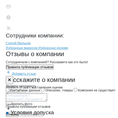
Петбург
Сотрудники
компании
:
Сергей Мальцев
Бренды
Вакансии в
компани
Петбург
Петбург
Избранные вакансии
Избранные резюме
Новости o
Петбург, ООО
Петбург
Отзывы
о компании
Сотрудничали с компанией? Расскажите как это было!
Правила публикации отзывов
Добавить отзыв
Форма обратной связи о неточностях 
Петбург
Расскажите
о компании
Укажите неточность
Начните отзыв с выставления оценки
Контактные данные
Описание, товары
Компания не существует
Отмена
Опубликовать
Прикрепить фото
Правила публикации отзывов
Условия допуска
Отмена
Опубликовать