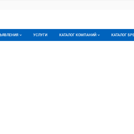
ЪЯВЛЕНИЯ
УСЛУГИ
КАТАЛОГ КОМПАНИЙ
КАТАЛОГ БР
се объявления
О каталоге компаний
О каталог
ург
 ООО
орячее предложение
Каталог компаний
Бренды
ои объявления
Моя компания
Мои брен
Премиум размещение