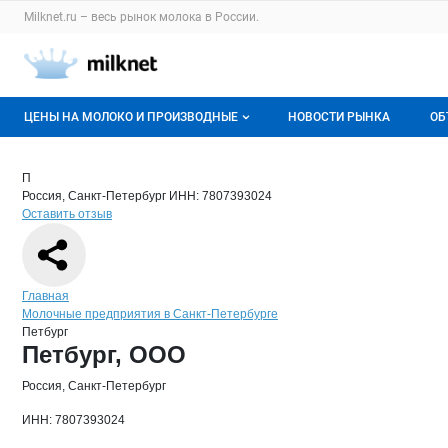
Раздел навигации по сайту milknet.ru
Milknet.ru – весь
рынок молока
в России.
Авторизация и меню пользователя
Навигация по разделам сайта milknet.ru
ЦЕНЫ НА МОЛОКО И ПРОИЗВОДНЫЕ
НОВОСТИ РЫНКА
ОБ
Оптовые цены
В
Краткая информация о компании
Петб
Страница компании
Петбург,
Страница компании
Петбург, ООО
П
Россия, Санкт-Петербург
ИНН: 7807393024
О мониторингах
Г
Оставить отзыв
Актуальные мониторинги
М
Динамика цен
Навигация по сайту
Главная
Молочные предприятия в Санкт-Петербурге
Отзывы
Петбург
Основная информация о компании
Петбург, ООО
Россия, Санкт-Петербург
ИНН: 7807393024