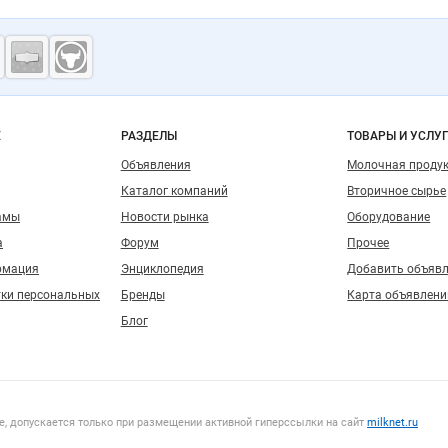
ость
о сайту
Е
РАЗДЕЛЫ
ТОВАРЫ И УСЛУ
Объявления
Молочная проду
Каталог компаний
Вторичное сырье
амы
Новости рынка
Оборудование
а
Форум
Прочее
рмация
Энциклопедия
Добавить объяв
тки персональных
Бренды
Карта объявлени
Блог
, допускается только при размещении активной гиперссылки на сайт
milknet.ru