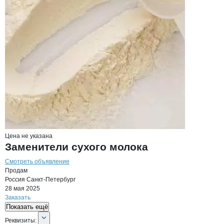
Цена не указана
Заменители сухого молока
Смотреть объявление
Продам
Россия
Санкт-Петербург
28 мая 2025
Заказать
Показать ещё
О компании
Планета вкуса
Реквизиты
компании
Планета вкуса
Реквизиты: