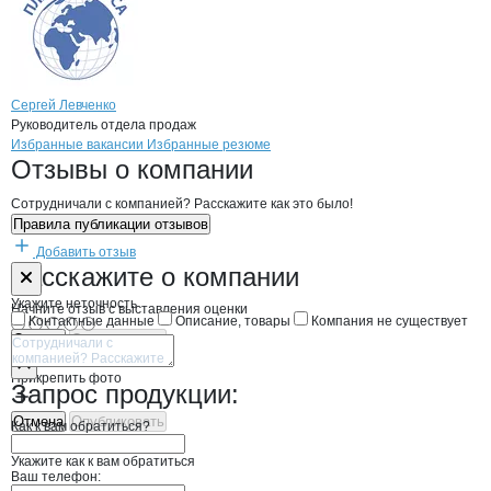
Сергей Левченко
Руководитель отдела продаж
Бренды
Вакансии в
компани
Планета вкуса
Планета вкуса
Избранные вакансии
Избранные резюме
Новости o
Планета вкуса, ООО
Планета вкуса
Отзывы
о компании
Сотрудничали с компанией? Расскажите как это было!
Правила публикации отзывов
Добавить отзыв
Форма обратной связи о неточностях н
Планета вкуса
Расскажите
о компании
Укажите неточность
Начните отзыв с выставления оценки
Контактные данные
Описание, товары
Компания не существует
Отмена
Опубликовать
Прикрепить фото
Запрос продукции:
Отмена
Опубликовать
Как к вам обратиться?
Укажите как к вам обратиться
Ваш телефон: