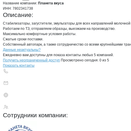
Название компании:
Планета вкуса
ИНН:
7802341738
Описание:
Стабилизаторы, загустители, эмульгаторы для всех направлений молочной
Работаем по ТЗ, отправляем образцы, выезжаем на производство.

Максимально комфортные условия работы.

Сжатые сроки поставки.

Собственный автопарк, а также сотрудничество со всеми крупнейшими тр
Контакты
компании
Планета вкуса
+7(800)000-00-..
Данные неактуальны?
Ежедневно вам доступны для показа контакты любых 5 компаний.
Получить неограниченный доступ
Просмотрено сегодня:
0
из 5
Показать контакты
Планета вкуса
Сотрудники
компании
: