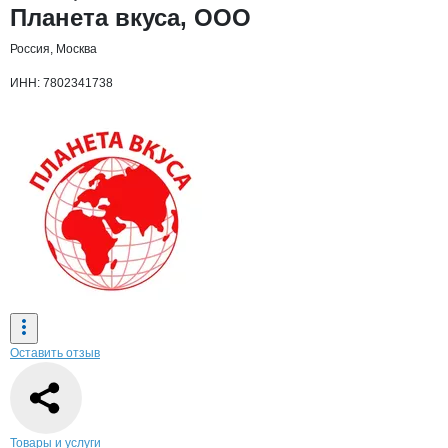
Основная информация о компании
Планета вкуса, ООО
Россия, Москва
ИНН: 7802341738
Оставить отзыв
Навигация по странице
компании
План
Товары и услуги