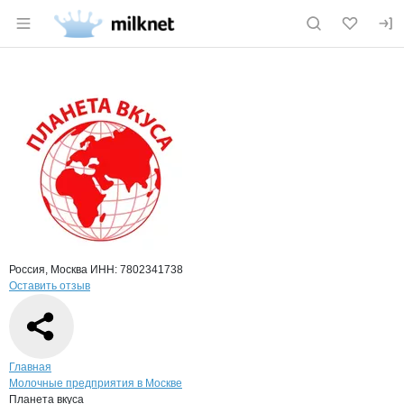
Раздел навигации по сайту milknet.ru
Краткая информация о компании
Плане
Страница компании
Планета 
Страница компании
Планета вкуса, ООО
Россия, Москва
ИНН: 7802341738
Оставить отзыв
Навигация по сайту
Главная
Молочные предприятия в Москве
Планета вкуса