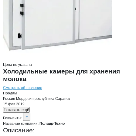
Цена не указана
Холодильные камеры для хранения
молока
Смотреть объявление
Продам
Россия
Мордовия республика
Саранск
15 фев 2019
Показать ещё
О компании
Полаир-Техно
Реквизиты
компании
Полаир-Техно
Реквизиты:
Название компании:
Полаир-Техно
Описание: