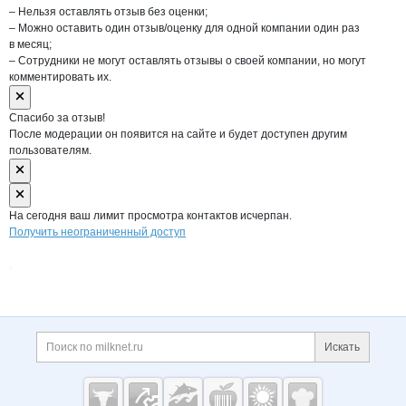
– Нельзя оставлять отзыв без оценки;
– Можно оставить один отзыв/оценку для одной компании один раз
в месяц;
– Сотрудники не могут оставлять отзывы о своей компании, но могут
комментировать их.
Спасибо за отзыв!
После модерации он появится на сайте и будет доступен другим
пользователям.
На сегодня ваш лимит просмотра контактов исчерпан.
Получить неограниченный доступ
Дополнительная информация
Поиск по сайту и ссы
Искать
Cсылки на полезные проекты