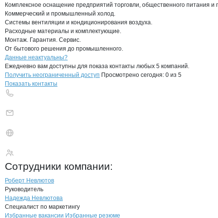
Комплексное оснащение предприятий торговли, общественного питания и п
Коммерческий и промышленный холод.

Системы вентиляции и кондиционирования воздуха.

Расходные материалы и комплектующие.

Монтаж. Гарантия. Сервис.

От бытового решения до промышленного.
Контакты
компании
Полаир-Техно
+7(800)000-00-..
Данные неактуальны?
Ежедневно вам доступны для показа контакты любых 5 компаний.
Получить неограниченный доступ
Просмотрено сегодня:
0
из 5
Показать контакты
Полаир-Техно
Сотрудники
компании
:
Роберт Невлютов
Руководитель
Надежда Невлютова
Специалист по маркетингу
Бренды
Вакансии в
компани
Полаир-Техно
Полаир-Техно
Избранные вакансии
Избранные резюме