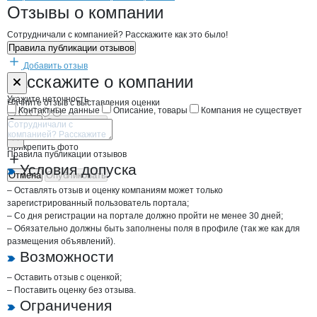
Новости o
Полаир-Техно, ООО
Полаир-Техно
Отзывы
о компании
Сотрудничали с компанией? Расскажите как это было!
Правила публикации отзывов
Добавить отзыв
Форма обратной связи о неточностях н
Полаир-Техно
Расскажите
о компании
Укажите неточность
Начните отзыв с выставления оценки
Контактные данные
Описание, товары
Компания не существует
Отмена
Опубликовать
Прикрепить фото
Правила публикации отзывов
Условия допуска
Отмена
Опубликовать
– Оставлять отзыв и оценку компаниям может только
зарегистрированный пользователь портала;
– Со дня регистрации на портале должно пройти не менее 30 дней;
– Обязательно должны быть заполнены поля в профиле (так же как для
размещения объявлений).
Возможности
– Оставить отзыв с оценкой;
– Поставить оценку без отзыва.
Ограничения