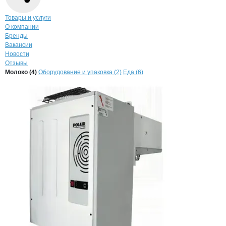
Навигация по странице
компании
Пола
Товары и услуги
О компании
Бренды
Вакансии
Новости
Отзывы
Продукция
Полаир-Техно, ООО
Навигация по продуктам
компании
Полаир-
Молоко (4)
Оборудование и упаковка (2)
Еда (6)