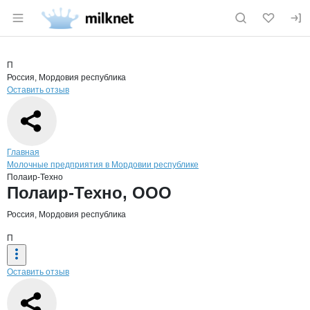
Раздел навигации по сайту milknet.ru
Краткая информация о компании
Пола
Страница компании
Полаир-Т
Страница компании
Полаир-Техно, ООО
П
Россия, Мордовия республика
Оставить отзыв
Навигация по сайту
Главная
Молочные предприятия в Мордовии республике
Полаир-Техно
Основная информация о компании
Полаир-Техно, ООО
Россия, Мордовия республика
П
Оставить отзыв