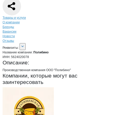
Навигация по странице
компании
Пол
Товары и услуги
О компании
Бренды
Вакансии
Новости
Отзывы
О компании
Полибино
Реквизиты
компании
Полибино
Реквизиты:
Название компании:
Полибино
ИНН:
5624020078
Описание:
Производственная компания ООО "Полибино"
Компании, которые могут вас
заинтересовать