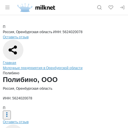
Раздел навигации по сайту milknet.ru
Краткая информация о компании
Поли
Страница компании
Полибино
Страница компании
Полибино, ООО
П
Россия, Оренбургская область
ИНН: 5624020078
Оставить отзыв
Навигация по сайту
Главная
Молочные предприятия в Оренбургской области
Полибино
Основная информация о компании
Полибино, ООО
Россия, Оренбургская область
ИНН: 5624020078
П
Оставить отзыв