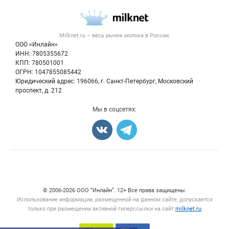
Каталог компаний
Молочная продукция
Публичная оферта
Новости рынка
Вторичное сырье
Контактная информация
Форум
Milknet.ru – весь
рынок молока
в России.
Оборудование
Политика обработки персональных данных
Энциклопедия
ООО «Инлайн»
Прочее
Для СМИ
ИНН: 7805355672
Бренды
КПП: 780501001
Добавить объявление
Блог
ОГРН: 1047855085442
Карта объявлений
Юридический адрес: 196066, г. Санкт-Петербург, Московский
проспект, д. 212
Мы в соцсетях:
Счетчики, авторское право, логотипы
© 2006‑2026 ООО “Инлайн”. 12+ Все права защищены.
Использование информации, размещенной на данном сайте, допускается
только при размещении активной гиперссылки на сайт
milknet.ru