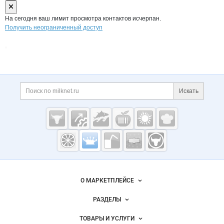
На сегодня ваш лимит просмотра контактов исчерпан.
Получить неограниченный доступ
Дополнительная информация
Поиск по сайту и ссы
Искать
Cсылки на полезные проекты
Молочная
промышленность
России на
Важные разделы и контакты
Навигация по сайту
Milknet.ru
О МАРКЕТПЛЕЙСЕ
Новости Milknet.ru
РАЗДЕЛЫ
Услуги и цены
Объявления
ТОВАРЫ И УСЛУГИ
Размещение рекламы