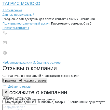
ТАГРИС МОЛОКО
1 объявление
Контакты
компании
Полибино
+7(800)000-00-..
Данные неактуальны?
Ежедневно вам доступны для показа контакты любых 5 компаний.
Получить неограниченный доступ
Просмотрено сегодня:
0
из 5
Показать контакты
Бренды
Вакансии в
компани
Полибино
Полибино
Избранные вакансии
Избранные резюме
Новости o
Полибино, ООО
Полибино
Отзывы
о компании
Сотрудничали с компанией? Расскажите как это было!
Правила публикации отзывов
Добавить отзыв
Форма обратной связи о неточностях н
Полибино
Расскажите
о компании
Укажите неточность
Начните отзыв с выставления оценки
Контактные данные
Описание, товары
Компания не существует
Отмена
Опубликовать