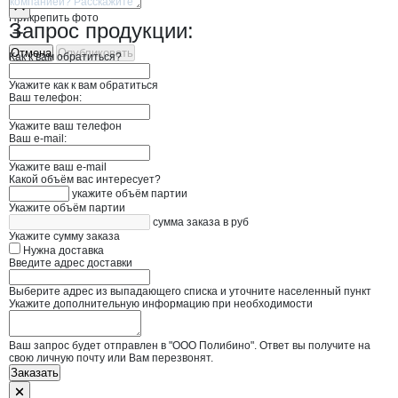
Прикрепить фото
Запрос продукции:
Отмена
Опубликовать
Как к вам обратиться?
Укажите как к вам обратиться
Ваш телефон:
Укажите ваш телефон
Ваш e-mail:
Укажите ваш e-mail
Какой объём вас интересует?
укажите объём партии
Укажите объём партии
сумма заказа в руб
Укажите сумму заказа
Нужна доставка
Введите адрес доставки
Выберите адрес из выпадающего списка и уточните населенный пункт
Укажите дополнительную информацию при необходимости
Ваш запрос будет отправлен в "ООО Полибино". Ответ вы получите на
свою личную почту или Вам перезвонят.
Заказать