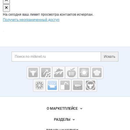
На сегодня ваш лимит просмотра контактов исчерпан.
Получить неограниченный доступ
Дополнительная информация
Поиск по сайту и ссы
Искать
Cсылки на полезные проекты
Молочная
промышленность
России на
Важные разделы и контакты
Навигация по сайту
Milknet.ru
О МАРКЕТПЛЕЙСЕ
Новости Milknet.ru
РАЗДЕЛЫ
Услуги и цены
Объявления