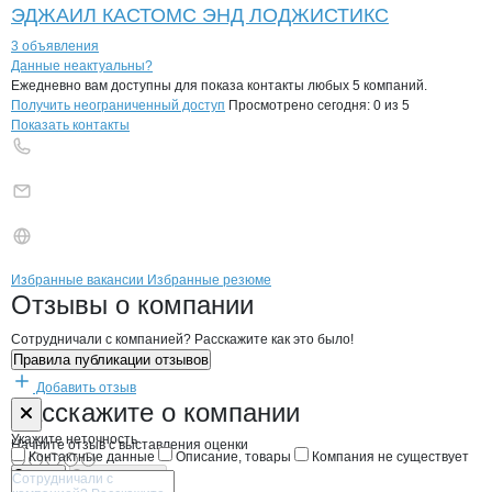
ЭДЖАИЛ КАСТОМС ЭНД ЛОДЖИСТИКС
3 объявления
Контакты
компании
Полипак
+7(800)000-00-..
Данные неактуальны?
Ежедневно вам доступны для показа контакты любых 5 компаний.
Получить неограниченный доступ
Просмотрено сегодня:
0
из 5
Показать контакты
Бренды
Вакансии в
компани
Полипак
Полипак
Избранные вакансии
Избранные резюме
Новости o
Полипак, ООО
Полипак
Отзывы
о компании
Сотрудничали с компанией? Расскажите как это было!
Правила публикации отзывов
Добавить отзыв
Форма обратной связи о неточностях н
Полипак
Расскажите
о компании
Укажите неточность
Начните отзыв с выставления оценки
Контактные данные
Описание, товары
Компания не существует
Отмена
Опубликовать