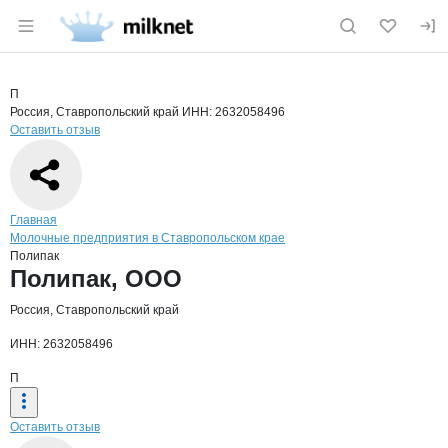
Раздел навигации по сайту milknet.ru
Краткая информация о компании
Поли
Страница компании
Полипак,
Страница компании
Полипак, ООО
П
Россия, Ставропольский край
ИНН: 2632058496
Оставить отзыв
Навигация по сайту
Главная
Молочные предприятия в Ставропольском крае
Полипак
Основная информация о компании
Полипак, ООО
Россия, Ставропольский край
ИНН: 2632058496
П
Оставить отзыв