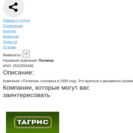
Навигация по странице
компании
Поли
Товары и услуги
О компании
Бренды
Вакансии
Новости
Отзывы
О компании
Полипак
Реквизиты
компании
Полипак
Реквизиты:
Название компании:
Полипак
ИНН:
2632058496
Описание:
Компания «Полипак» основана в 1999 году. Это крупное и динамично разви
Компании, которые могут вас
заинтересовать