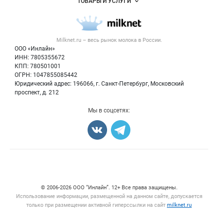
ТОВАРЫ И УСЛУГИ
Размещение рекламы
Каталог компаний
Молочная продукция
Публичная оферта
Новости рынка
Вторичное сырье
Контактная информация
Форум
Milknet.ru – весь
рынок молока
в России.
Оборудование
Политика обработки персональных данных
Энциклопедия
ООО «Инлайн»
Прочее
Для СМИ
ИНН: 7805355672
Бренды
КПП: 780501001
Добавить объявление
Блог
ОГРН: 1047855085442
Карта объявлений
Юридический адрес: 196066, г. Санкт-Петербург, Московский
проспект, д. 212
Мы в соцсетях:
Счетчики, авторское право, логотипы
© 2006‑2026 ООО “Инлайн”. 12+ Все права защищены.
Использование информации, размещенной на данном сайте, допускается
только при размещении активной гиперссылки на сайт
milknet.ru