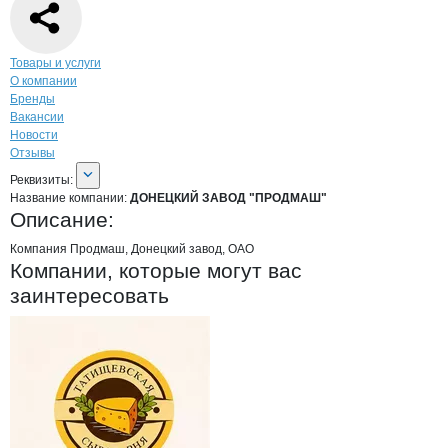
Навигация по странице
компании
ДОН
Товары и услуги
О компании
Бренды
Вакансии
Новости
Отзывы
О компании
ДОНЕЦКИЙ ЗАВОД "ПР
Реквизиты
компании
ДОНЕЦКИЙ ЗАВОД "
Реквизиты:
Название компании:
ДОНЕЦКИЙ ЗАВОД "ПРОДМАШ"
Описание:
Компания Продмаш, Донецкий завод, ОАО
Компании, которые могут вас
заинтересовать