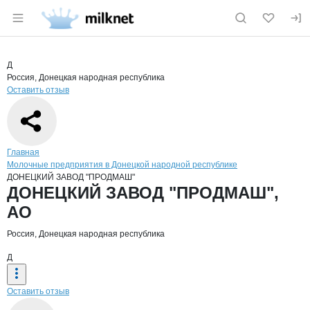
Раздел навигации по сайту milknet.ru
Краткая информация о компании
ДОНЕ
Страница компании
ДОНЕЦКИ
Страница компании
ДОНЕЦКИЙ ЗАВОД "ПРОДМАШ", АО
Д
Россия, Донецкая народная республика
Оставить отзыв
Навигация по сайту
Главная
Молочные предприятия в Донецкой народной республике
ДОНЕЦКИЙ ЗАВОД "ПРОДМАШ"
Основная информация о компании
ДОНЕЦКИЙ ЗАВОД "ПРОДМАШ",
АО
Россия, Донецкая народная республика
Д
Оставить отзыв