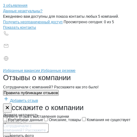
3 объявления
Контакты
компании
ДОНЕЦКИЙ ЗАВО
+7(800)000-00-..
Данные неактуальны?
Ежедневно вам доступны для показа контакты любых 5 компаний.
Получить неограниченный доступ
Просмотрено сегодня:
0
из 5
Показать контакты
Бренды
Вакансии в
компани
ДОНЕЦКИЙ ЗАВОД "ПРО
ДОНЕЦКИЙ ЗАВОД 
Избранные вакансии
Избранные резюме
Новости o
ДОНЕЦКИЙ ЗАВОД "ПРОД
ДОНЕЦКИЙ ЗАВО
Отзывы
о компании
Сотрудничали с компанией? Расскажите как это было!
Правила публикации отзывов
Добавить отзыв
Форма обратной связи о неточностях н
ДОНЕЦКИЙ З
Расскажите
о компании
Укажите неточность
Начните отзыв с выставления оценки
Контактные данные
Описание, товары
Компания не существует
Отмена
Опубликовать
Прикрепить фото