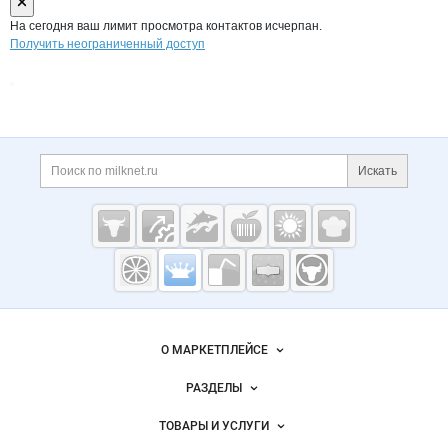
На сегодня ваш лимит просмотра контактов исчерпан.
Получить неограниченный доступ
Дополнительная информация
Поиск по сайту и ссы
Искать
Cсылки на полезные проекты
Молочная
промышленность
России на
Важные разделы и контакты
Навигация по сайту
Milknet.ru
О МАРКЕТПЛЕЙСЕ
Новости Milknet.ru
РАЗДЕЛЫ
Услуги и цены
Объявления
ТОВАРЫ И УСЛУГИ
Размещение рекламы
Каталог компаний