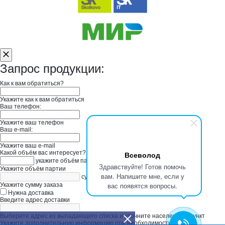
Запрос продукции:
Как к вам обратиться?
Укажите как к вам обратиться
Ваш телефон:
Укажите ваш телефон
Ваш e-mail:
Укажите ваш e-mail
Какой объём вас интересует?
Всеволод
укажите объём партии
Здравствуйте! Готов помочь
Укажите объём партии
вам. Напишите мне, если у
сумма заказа в руб
вас появятся вопросы.
Укажите сумму заказа
Нужна доставка
Введите адрес доставки
Выберите адрес из выпадающего списка и уточните населенный пункт
Укажите дополнительную информацию при необходимости