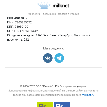
Молочная продукция
Публичная оферта
Новости рынка
Вторичное сырье
Контактная информация
Форум
Milknet.ru – весь
рынок молока
в России.
Оборудование
Политика обработки персональных данных
Энциклопедия
ООО «Инлайн»
Прочее
Для СМИ
ИНН: 7805355672
Бренды
КПП: 780501001
Добавить объявление
Блог
ОГРН: 1047855085442
Карта объявлений
Юридический адрес: 196066, г. Санкт-Петербург, Московский
проспект, д. 212
Мы в соцсетях:
Счетчики, авторское право, логотипы
© 2006‑2026 ООО “Инлайн”. 12+ Все права защищены.
Использование информации, размещенной на данном сайте, допускается
только при размещении активной гиперссылки на сайт
milknet.ru