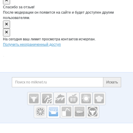
Спасибо за отзыв!
После модерации он появится на сайте и будет доступен другим
пользователям.
На сегодня ваш лимит просмотра контактов исчерпан.
Получить неограниченный доступ
Дополнительная информация
Поиск по сайту и ссы
Искать
Cсылки на полезные проекты
Молочная
промышленность
России на