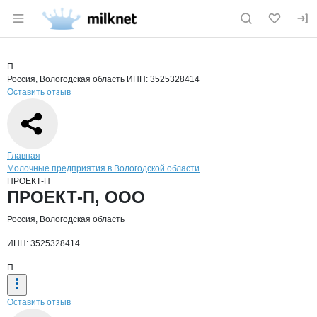
Раздел навигации по сайту milknet.ru
Краткая информация о компании
ПРОЕ
Страница компании
ПРОЕКТ-П
Страница компании
ПРОЕКТ-П, ООО
П
Россия, Вологодская область
ИНН: 3525328414
Оставить отзыв
Навигация по сайту
Главная
Молочные предприятия в Вологодской области
ПРОЕКТ-П
Основная информация о компании
ПРОЕКТ-П, ООО
Россия, Вологодская область
ИНН: 3525328414
П
Оставить отзыв