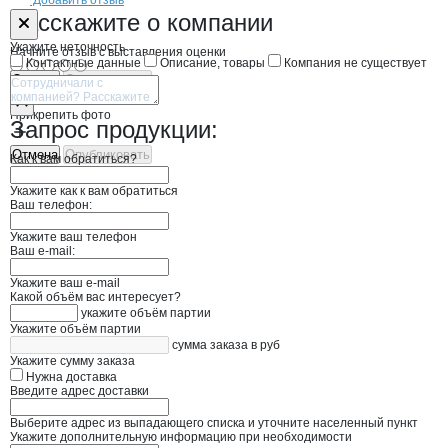
Добавить отзыв
Форма обратной связи о неточностях н
ПРОЕКТ-П
Расскажите
о компании
Укажите неточность
Начните отзыв с выставления оценки
Контактные данные
Описание, товары
Компания не существует
Отмена
Опубликовать
Прикрепить фото
Запрос продукции:
Отмена
Опубликовать
Как к вам обратиться?
Укажите как к вам обратиться
Ваш телефон:
Укажите ваш телефон
Ваш e-mail:
Укажите ваш e-mail
Какой объём вас интересует?
укажите объём партии
Укажите объём партии
сумма заказа в руб
Укажите сумму заказа
Нужна доставка
Введите адрес доставки
Выберите адрес из выпадающего списка и уточните населенный пункт
Укажите дополнительную информацию при необходимости