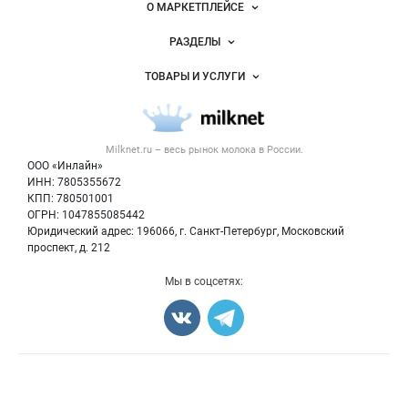
Важные разделы и контакты
Навигация по сайту
Milknet.ru
О МАРКЕТПЛЕЙСЕ
Новости Milknet.ru
РАЗДЕЛЫ
Услуги и цены
Объявления
ТОВАРЫ И УСЛУГИ
Размещение рекламы
Каталог компаний
Молочная продукция
Публичная оферта
Новости рынка
Вторичное сырье
Контактная информация
Форум
Milknet.ru – весь
рынок молока
в России.
Оборудование
Политика обработки персональных данных
Энциклопедия
ООО «Инлайн»
Прочее
Для СМИ
ИНН: 7805355672
Бренды
КПП: 780501001
Добавить объявление
Блог
ОГРН: 1047855085442
Карта объявлений
Юридический адрес: 196066, г. Санкт-Петербург, Московский
проспект, д. 212
Мы в соцсетях:
Счетчики, авторское право, логотипы