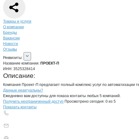
Навигация по странице
компании
ПРО
Товары и услуги
О компании
Бренды
Вакансии
Новости
Отзывы
О компании
ПРОЕКТ-П
Реквизиты
компании
ПРОЕКТ-П
Реквизиты:
Название компании:
ПРОЕКТ-П
ИНН:
3525328414
Описание:
Компания Проект-П предлагает полный комплекс услуг по автоматизации те
Контакты
компании
ПРОЕКТ-П
+7(800)000-00-..
Данные неактуальны?
Ежедневно вам доступны для показа контакты любых 5 компаний.
Получить неограниченный доступ
Просмотрено сегодня:
0
из 5
Показать контакты