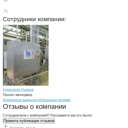
ПРОЕКТ-П
Сотрудники
компании
:
Александр Рыжков
Проект-менеджер
Бренды
Вакансии в
компани
ПРОЕКТ-П
ПРОЕКТ-П
Избранные вакансии
Избранные резюме
Новости o
ПРОЕКТ-П, ООО
ПРОЕКТ-П
Отзывы
о компании
Сотрудничали с компанией? Расскажите как это было!
Правила публикации отзывов