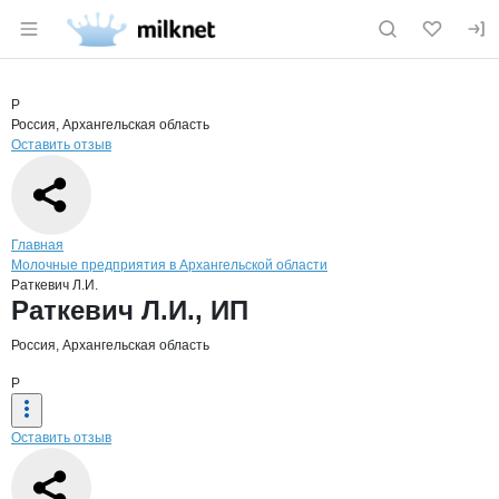
Раздел навигации по сайту milknet.ru
Краткая информация о компании
Ратке
Страница компании
Раткевич 
Страница компании
Раткевич Л.И., ИП
Р
Россия, Архангельская область
Оставить отзыв
Навигация по сайту
Главная
Молочные предприятия в Архангельской области
Раткевич Л.И.
Основная информация о компании
Раткевич Л.И., ИП
Россия, Архангельская область
Р
Оставить отзыв