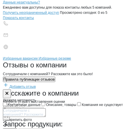
Контакты
компании
Раткевич Л.И.
+7(800)000-00-..
Данные неактуальны?
Ежедневно вам доступны для показа контакты любых 5 компаний.
Получить неограниченный доступ
Просмотрено сегодня:
0
из 5
Показать контакты
Бренды
Вакансии в
компани
Раткевич Л.И.
Раткевич Л.И.
Избранные вакансии
Избранные резюме
Новости o
Раткевич Л.И., ИП
Раткевич Л.И.
Отзывы
о компании
Сотрудничали с компанией? Расскажите как это было!
Правила публикации отзывов
Добавить отзыв
Форма обратной связи о неточностях н
Раткевич Л.И.
Расскажите
о компании
Укажите неточность
Начните отзыв с выставления оценки
Контактные данные
Описание, товары
Компания не существует
Отмена
Опубликовать
Прикрепить фото
Запрос продукции: