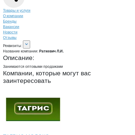
Навигация по странице
компании
Ратк
Товары и услуги
О компании
Бренды
Вакансии
Новости
Отзывы
О компании
Раткевич Л.И.
Реквизиты
компании
Раткевич Л.И.
Реквизиты:
Название компании:
Раткевич Л.И.
Описание:
Занимаются оптовыми продажами
Компании, которые могут вас
заинтересовать