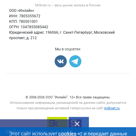
Форум
Milknet.ru – весь
рынок молока
в России.
Оборудование
Политика обработки персональных данных
Энциклопедия
ООО «Инлайн»
Прочее
Для СМИ
ИНН: 7805355672
Бренды
КПП: 780501001
Добавить объявление
Блог
ОГРН: 1047855085442
Карта объявлений
Юридический адрес: 196066, г. Санкт-Петербург, Московский
проспект, д. 212
Мы в соцсетях:
Счетчики, авторское право, логотипы
© 2006‑2026 ООО “Инлайн”. 12+ Все права защищены.
Использование информации, размещенной на данном сайте, допускается
только при размещении активной гиперссылки на сайт
milknet.ru
Milknet теперь и в MAX
Этот сайт использует
cookies
и передает данные