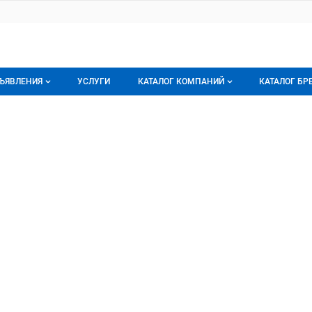
ЪЯВЛЕНИЯ
УСЛУГИ
КАТАЛОГ КОМПАНИЙ
КАТАЛОГ БР
се объявления
О каталоге компаний
О каталог
А
ОО
орячее предложение
Каталог компаний
Бренды
ои объявления
Моя компания
Мои брен
Премиум размещение