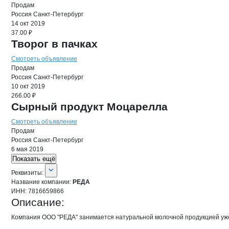
Продам
Россия
Санкт-Петербург
14 окт 2019
37.00 ₽
Творог в пачках
Смотреть объявление
Продам
Россия
Санкт-Петербург
10 окт 2019
266.00 ₽
Сырный продукт Моцарелла
Смотреть объявление
Продам
Россия
Санкт-Петербург
6 мая 2019
Показать ещё
О компании
РЕДА
Реквизиты
компании
РЕДА
Реквизиты:
Название компании:
РЕДА
ИНН:
7816659866
Описание:
Компания ООО "РЕДА" занимается натуральной молочной продукцией уже 