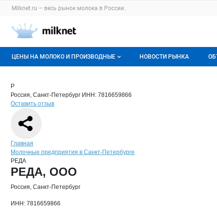
Раздел навигации по сайту milknet.ru
Milknet.ru – весь
рынок молока
в России.
Авторизация и меню пользователя
Навигация по разделам сайта milknet.ru
ЦЕНЫ НА МОЛОКО И ПРОИЗВОДНЫЕ
НОВОСТИ РЫНКА
ОБ
Оптовые цены
В
Краткая информация о компании
РЕД
Страница компании
РЕДА, О
Страница компании
РЕДА, ООО
Р
Россия, Санкт-Петербург
ИНН: 7816659866
О мониторингах
Г
Оставить отзыв
Актуальные мониторинги
М
Динамика цен
Навигация по сайту
Главная
Молочные предприятия в Санкт-Петербурге
Отзывы
РЕДА
Основная информация о компании
РЕДА, ООО
Россия, Санкт-Петербург
ИНН: 7816659866