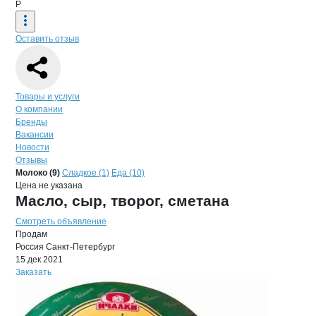
Р
Оставить отзыв
Навигация по странице
компании
РЕ
Товары и услуги
О компании
Бренды
Вакансии
Новости
Отзывы
Продукция
РЕДА, ООО
Навигация по продуктам
компании
РЕДА
Молоко (9)
Сладкое (1)
Еда (10)
Цена не указана
Масло, сыр, творог, сметана
Смотреть объявление
Продам
Россия
Санкт-Петербург
15 дек 2021
Заказать