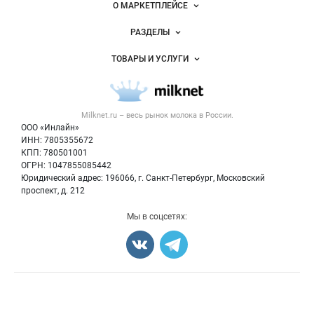
Важные разделы и контакты
Навигация по сайту
Milknet.ru
О МАРКЕТПЛЕЙСЕ
Новости Milknet.ru
РАЗДЕЛЫ
Услуги и цены
Объявления
ТОВАРЫ И УСЛУГИ
Размещение рекламы
Каталог компаний
Молочная продукция
Публичная оферта
Новости рынка
Вторичное сырье
Контактная информация
Форум
Milknet.ru – весь
рынок молока
в России.
Оборудование
Политика обработки персональных данных
Энциклопедия
ООО «Инлайн»
Прочее
Для СМИ
ИНН: 7805355672
Бренды
КПП: 780501001
Добавить объявление
Блог
ОГРН: 1047855085442
Карта объявлений
Юридический адрес: 196066, г. Санкт-Петербург, Московский
проспект, д. 212
Мы в соцсетях:
Счетчики, авторское право, логотипы