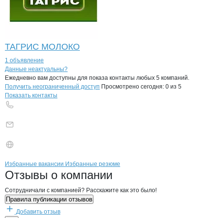
ТАГРИС МОЛОКО
1 объявление
Контакты
компании
Сибирский завод
+7(800)000-00-..
Данные неактуальны?
Ежедневно вам доступны для показа контакты любых 5 компаний.
Получить неограниченный доступ
Просмотрено сегодня:
0
из 5
Показать контакты
Бренды
Вакансии в
компани
Сибирский завод молочн
Сибирский завод м
Избранные вакансии
Избранные резюме
Новости o
Сибирский завод молочны
Сибирский завод
Отзывы
о компании
Сотрудничали с компанией? Расскажите как это было!
Правила публикации отзывов
Добавить отзыв