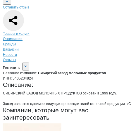
Оставить отзыв
Навигация по странице
компании
Сиби
Товары и услуги
О компании
Бренды
Вакансии
Новости
Отзывы
О компании
Сибирский завод молоч
Реквизиты
компании
Сибирский завод мо
Реквизиты:
Название компании:
Сибирский завод молочных продуктов
ИНН:
5405234824
Описание:
СИБИРСКИЙ ЗАВОД МОЛОЧНЫХ ПРОДУКТОВ основан в 1999 году. 

Завод является одним из ведущих производителей молочной продукции в Си
Компании, которые могут вас
заинтересовать