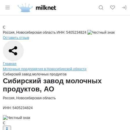
Раздел навигации по сайту milknet.ru
Краткая информация о компании
Сиби
Страница компании
Сибирски
Страница компании
Сибирский завод молочных продуктов, АО
С
Россия, Новосибирская область
ИНН: 5405234824
Оставить отзыв
Навигация по сайту
Главная
Молочные предприятия в Новосибирской области
Сибирский завод молочных продуктов
Основная информация о компании
Сибирский завод молочных
продуктов, АО
Россия, Новосибирская область
ИНН: 5405234824
С