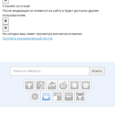
Спасибо за отзыв!
После модерации он появится на сайте и будет доступен другим
пользователям.
На сегодня ваш лимит просмотра контактов исчерпан.
Получить неограниченный доступ
Дополнительная информация
Поиск по сайту и ссы
Искать
Cсылки на полезные проекты
Молочная
промышленность
России на