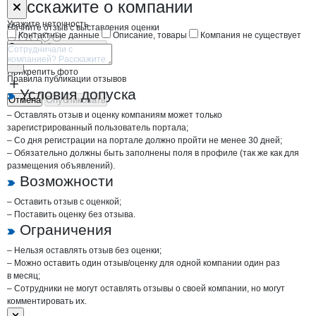
Форма обратной связи о неточностях н
Сибирский за
Расскажите
о компании
Укажите неточность
Начните отзыв с выставления оценки
Контактные данные
Описание, товары
Компания не существует
Отмена
Опубликовать
Прикрепить фото
Правила публикации отзывов
Условия допуска
Отмена
Опубликовать
– Оставлять отзыв и оценку компаниям может только
зарегистрированный пользователь портала;
– Со дня регистрации на портале должно пройти не менее 30 дней;
– Обязательно должны быть заполнены поля в профиле (так же как для
размещения объявлений).
Возможности
– Оставить отзыв с оценкой;
– Поставить оценку без отзыва.
Ограничения
– Нельзя оставлять отзыв без оценки;
– Можно оставить один отзыв/оценку для одной компании один раз
в месяц;
– Сотрудники не могут оставлять отзывы о своей компании, но могут
комментировать их.