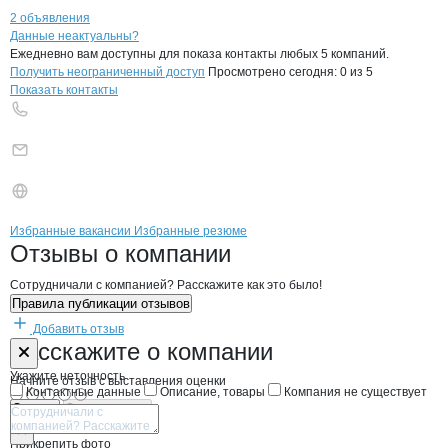
2 объявления
Контакты
компании
СЛАВМОЛОКО СЛ
+7(800)000-00-..
Данные неактуальны?
Ежедневно вам доступны для показа контакты любых 5 компаний.
Получить неограниченный доступ
Просмотрено сегодня:
0
из 5
Показать контакты
Бренды
Вакансии в
компани
СЛАВМОЛОКО СЛАВЯНС
СЛАВМОЛОКО СЛА
Избранные вакансии
Избранные резюме
Новости o
СЛАВМОЛОКО СЛАВЯНСК
СЛАВМОЛОКО СЛ
Отзывы
о компании
Сотрудничали с компанией? Расскажите как это было!
Правила публикации отзывов
Добавить отзыв
Форма обратной связи о неточностях н
СЛАВМОЛОКО
Расскажите
о компании
Укажите неточность
Начните отзыв с выставления оценки
Контактные данные
Описание, товары
Компания не существует
Отмена
Опубликовать
Прикрепить фото