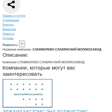
Навигация по странице
компании
СЛА
Товары и услуги
О компании
Бренды
Вакансии
Новости
Отзывы
О компании
СЛАВМОЛОКО СЛАВЯНС
Реквизиты
компании
СЛАВМОЛОКО СЛАВ
Реквизиты:
Название компании:
СЛАВМОЛОКО СЛАВЯНСКИЙ МОЛОКОЗАВОД
Описание:
Компания СЛАВМОЛОКО СЛАВЯНСКИЙ МОЛОКОЗАВОД
Компании, которые могут вас
заинтересовать
ЭДЖАИЛ КАСТОМС ЭНД ЛОДЖИСТИКС