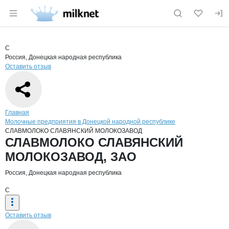
Раздел навигации по сайту milknet.ru
Краткая информация о компании
СЛА
Страница компании
СЛАВМОЛ
Страница компании
СЛАВМОЛОКО СЛАВЯНСКИЙ МОЛОКОЗАВОД, ЗАО
С
Россия, Донецкая народная республика
Оставить отзыв
Навигация по сайту
Главная
Молочные предприятия в Донецкой народной республике
СЛАВМОЛОКО СЛАВЯНСКИЙ МОЛОКОЗАВОД
Основная информация о компании
СЛАВМОЛОКО СЛАВЯНСКИЙ
МОЛОКОЗАВОД, ЗАО
Россия, Донецкая народная республика
С
Оставить отзыв