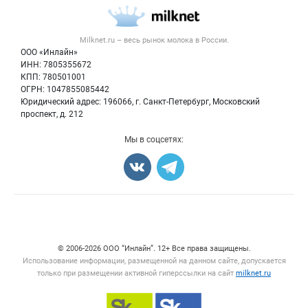
Молочная продукция
Публичная оферта
Новости рынка
Вторичное сырье
Контактная информация
Форум
Milknet.ru – весь
рынок молока
в России.
Оборудование
Политика обработки персональных данных
Энциклопедия
ООО «Инлайн»
Прочее
Для СМИ
ИНН: 7805355672
Бренды
КПП: 780501001
Добавить объявление
Блог
ОГРН: 1047855085442
Карта объявлений
Юридический адрес: 196066, г. Санкт-Петербург, Московский
проспект, д. 212
Мы в соцсетях:
Счетчики, авторское право, логотипы
© 2006‑2026 ООО “Инлайн”. 12+ Все права защищены.
Использование информации, размещенной на данном сайте, допускается
только при размещении активной гиперссылки на сайт
milknet.ru