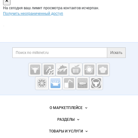
На сегодня ваш лимит просмотра контактов исчерпан.
Получить неограниченный доступ
Дополнительная информация
Поиск по сайту и ссы
Искать
Cсылки на полезные проекты
Молочная
промышленность
России на
Важные разделы и контакты
Навигация по сайту
Milknet.ru
О МАРКЕТПЛЕЙСЕ
Новости Milknet.ru
РАЗДЕЛЫ
Услуги и цены
Объявления
ТОВАРЫ И УСЛУГИ
Размещение рекламы
Каталог компаний