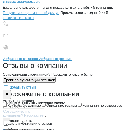
Контакты
компании
УКРСЫРПРОМ
+7(800)000-00-..
Данные неактуальны?
Ежедневно вам доступны для показа контакты любых 5 компаний.
Получить неограниченный доступ
Просмотрено сегодня:
0
из 5
Показать контакты
Бренды
Вакансии в
компани
УКРСЫРПРОМ
УКРСЫРПРОМ
Избранные вакансии
Избранные резюме
Новости o
УКРСЫРПРОМ, ЗАО
УКРСЫРПРОМ
Отзывы
о компании
Сотрудничали с компанией? Расскажите как это было!
Правила публикации отзывов
Добавить отзыв
Форма обратной связи о неточностях н
УКРСЫРПРОМ
Расскажите
о компании
Укажите неточность
Начните отзыв с выставления оценки
Контактные данные
Описание, товары
Компания не существует
Отмена
Опубликовать
Прикрепить фото
Правила публикации отзывов
Условия допуска