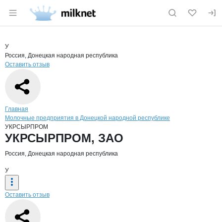
Раздел навигации по сайту milknet.ru
Краткая информация о компании
УКР
Страница компании
УКРСЫРП
Страница компании
УКРСЫРПРОМ, ЗАО
У
Россия, Донецкая народная республика
Оставить отзыв
Навигация по сайту
Главная
Молочные предприятия в Донецкой народной республике
УКРСЫРПРОМ
Основная информация о компании
УКРСЫРПРОМ, ЗАО
Россия, Донецкая народная республика
У
Оставить отзыв