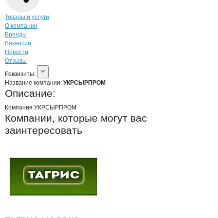
Навигация по странице
компании
УКР
Товары и услуги
О компании
Бренды
Вакансии
Новости
Отзывы
О компании
УКРСЫРПРОМ
Реквизиты
компании
УКРСЫРПРОМ
Реквизиты:
Название компании:
УКРСЫРПРОМ
Описание:
Компания УКРСЫРПРОМ
Компании, которые могут вас
заинтересовать