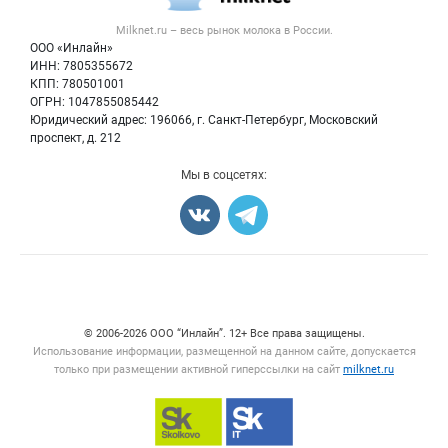
Вторичное сырье
Контактная информация
Форум
Milknet.ru – весь
рынок молока
в России.
Оборудование
Политика обработки персональных данных
Энциклопедия
ООО «Инлайн»
Прочее
Для СМИ
ИНН: 7805355672
Бренды
КПП: 780501001
Добавить объявление
Блог
ОГРН: 1047855085442
Карта объявлений
Юридический адрес: 196066, г. Санкт-Петербург, Московский
проспект, д. 212
Мы в соцсетях:
Счетчики, авторское право, логотипы
© 2006‑2026 ООО “Инлайн”. 12+ Все права защищены.
Использование информации, размещенной на данном сайте, допускается
только при размещении активной гиперссылки на сайт
milknet.ru