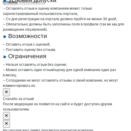
Отмена
Опубликовать
– Оставлять отзыв и оценку компаниям может только
зарегистрированный пользователь портала;
– Со дня регистрации на портале должно пройти не менее 30 дней;
– Обязательно должны быть заполнены поля в профиле (так же как для
размещения объявлений).
Возможности
– Оставить отзыв с оценкой;
– Поставить оценку без отзыва.
Ограничения
– Нельзя оставлять отзыв без оценки;
– Можно оставить один отзыв/оценку для одной компании один раз
в месяц;
– Сотрудники не могут оставлять отзывы о своей компании, но могут
комментировать их.
Спасибо за отзыв!
После модерации он появится на сайте и будет доступен другим
пользователям.
На сегодня ваш лимит просмотра контактов исчерпан.