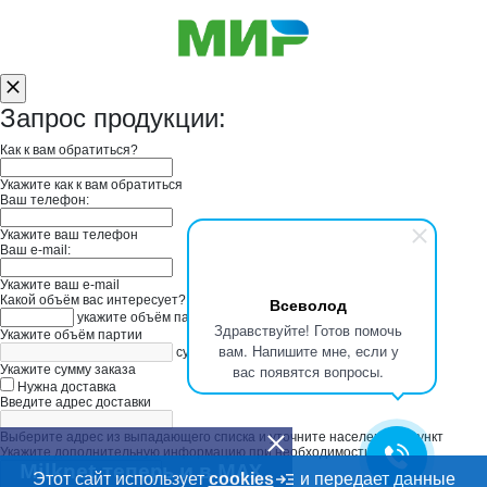
Запрос продукции:
Как к вам обратиться?
Укажите как к вам обратиться
Ваш телефон:
Укажите ваш телефон
Ваш e-mail:
Укажите ваш e-mail
Какой объём вас интересует?
Всеволод
укажите объём партии
Здравствуйте! Готов помочь
Укажите объём партии
вам. Напишите мне, если у
сумма заказа в руб
вас появятся вопросы.
Укажите сумму заказа
Нужна доставка
Введите адрес доставки
Выберите адрес из выпадающего списка и уточните населенный пункт
Укажите дополнительную информацию при необходимости
Milknet теперь и в MAX
Этот сайт использует
cookies
и передает данные