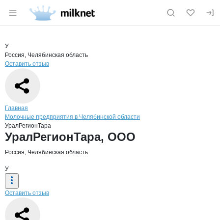
Раздел навигации по сайту milknet.ru
Краткая информация о компании
Урал
Страница компании
УралРеги
Страница компании
УралРегионТара, ООО
У
Россия, Челябинская область
Оставить отзыв
Навигация по сайту
Главная
Молочные предприятия в Челябинской области
УралРегионТара
Основная информация о компании
УралРегионТара, ООО
Россия, Челябинская область
У
Оставить отзыв