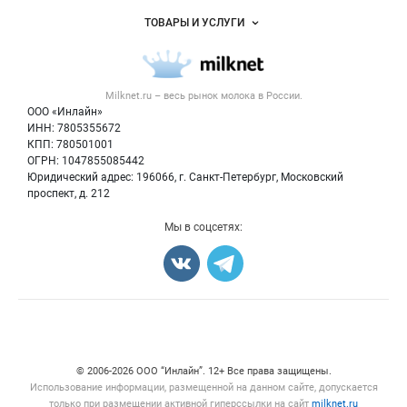
Услуги и цены
Объявления
ТОВАРЫ И УСЛУГИ
Размещение рекламы
Каталог компаний
Молочная продукция
Публичная оферта
Новости рынка
Вторичное сырье
Контактная информация
Форум
Milknet.ru – весь
рынок молока
в России.
Оборудование
Политика обработки персональных данных
Энциклопедия
ООО «Инлайн»
Прочее
Для СМИ
ИНН: 7805355672
Бренды
КПП: 780501001
Добавить объявление
Блог
ОГРН: 1047855085442
Карта объявлений
Юридический адрес: 196066, г. Санкт-Петербург, Московский
проспект, д. 212
Мы в соцсетях:
Счетчики, авторское право, логотипы
© 2006‑2026 ООО “Инлайн”. 12+ Все права защищены.
Использование информации, размещенной на данном сайте, допускается
только при размещении активной гиперссылки на сайт
milknet.ru