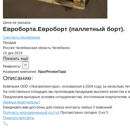
Цена не указана
Евроборта.Евроборт (паллетный борт).
Смотреть объявление
Продам
Россия
Челябинская область
Челябинск
10 дек 2019
Показать ещё
О компании
УралРегионТара
Реквизиты
компании
УралРегионТара
Реквизиты:
Название компании:
УралРегионТара
Описание:
Компания ООО «Уралрегионтара», основанная в 2004 году, за несколько л
На собственных площадях мы производим продукцию высокого качества и вни
Предлагаем выгодные условия сотрудничества: постоянным покупателям, а
Контакты
компании
УралРегионТара
+7(800)000-00-..
Данные неактуальны?
Ежедневно вам доступны для показа контакты любых 5 компаний.
Получить неограниченный доступ
Просмотрено сегодня:
0
из 5
Показать контакты