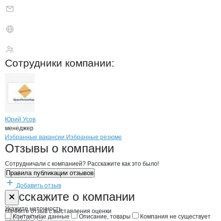
УралРегионТара
Сотрудники
компании
:
Юрий Усов
менеджер
Бренды
Вакансии в
компани
УралРегионТара
УралРегионТара
Избранные вакансии
Избранные резюме
Новости o
УралРегионТара, ООО
УралРегионТара
Отзывы
о компании
Сотрудничали с компанией? Расскажите как это было!
Правила публикации отзывов
Добавить отзыв
Форма обратной связи о неточностях н
УралРегионТа
Расскажите
о компании
Укажите неточность
Начните отзыв с выставления оценки
Контактные данные
Описание, товары
Компания не существует