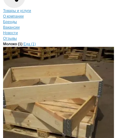
Навигация по странице
компании
Урал
Товары и услуги
О компании
Бренды
Вакансии
Новости
Отзывы
Продукция
УралРегионТара, ООО
Навигация по продуктам
компании
УралРег
Молоко (1)
Еда (1)