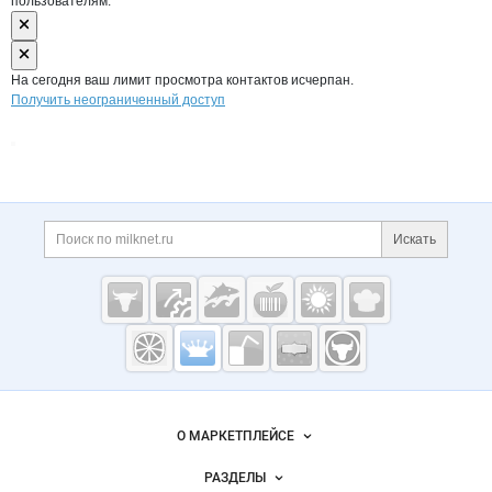
пользователям.
На сегодня ваш лимит просмотра контактов исчерпан.
Получить неограниченный доступ
Дополнительная информация
Поиск по сайту и ссы
Искать
Cсылки на полезные проекты
Молочная
промышленность
России на
Важные разделы и контакты
Навигация по сайту
Milknet.ru
О МАРКЕТПЛЕЙСЕ
Новости Milknet.ru
РАЗДЕЛЫ