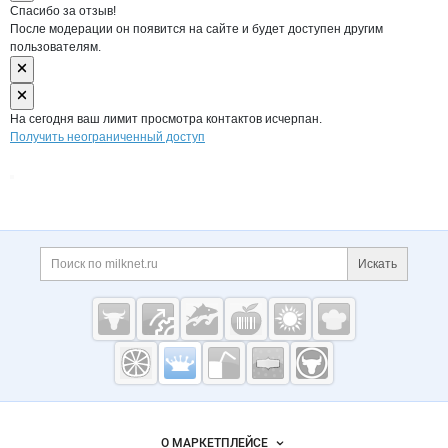
Спасибо за отзыв!
После модерации он появится на сайте и будет доступен другим
пользователям.
На сегодня ваш лимит просмотра контактов исчерпан.
Получить неограниченный доступ
Дополнительная информация
Поиск по сайту и ссы
Искать
Cсылки на полезные проекты
Молочная
промышленность
России на
Важные разделы и контакты
Навигация по сайту
Milknet.ru
О МАРКЕТПЛЕЙСЕ