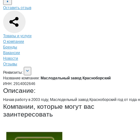
Оставить отзыв
Навигация по странице
компании
Масл
Товары и услуги
О компании
Бренды
Вакансии
Новости
Отзывы
О компании
Маслодельный завод Кр
Реквизиты
компании
Маслодельный завод
Реквизиты:
Название компании:
Маслодельный завод Красноборский
ИНН:
2914002646
Описание:
Начав работу в 2003 году, Маслодельный завод Красноборский год от года 
Компании, которые могут вас
заинтересовать