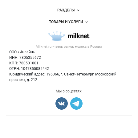
Новости Milknet.ru
РАЗДЕЛЫ
Услуги и цены
Объявления
ТОВАРЫ И УСЛУГИ
Размещение рекламы
Каталог компаний
Молочная продукция
Публичная оферта
Новости рынка
Вторичное сырье
Контактная информация
Форум
Milknet.ru – весь
рынок молока
в России.
Оборудование
Политика обработки персональных данных
Энциклопедия
ООО «Инлайн»
Прочее
Для СМИ
ИНН: 7805355672
Бренды
КПП: 780501001
Добавить объявление
Блог
ОГРН: 1047855085442
Карта объявлений
Юридический адрес: 196066, г. Санкт-Петербург, Московский
проспект, д. 212
Мы в соцсетях:
Счетчики, авторское право, логотипы