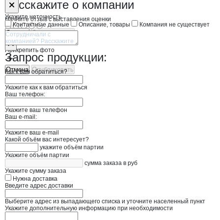
Форма обратной связи о неточностях н
Маслодельный
Расскажите
о компании
Укажите неточность
Начните отзыв с выставления оценки
Контактные данные
Описание, товары
Компания не существует
Отмена
Опубликовать
Прикрепить фото
Запрос продукции:
Отмена
Опубликовать
Как к вам обратиться?
Укажите как к вам обратиться
Ваш телефон:
Укажите ваш телефон
Ваш e-mail:
Укажите ваш e-mail
Какой объём вас интересует?
укажите объём партии
Укажите объём партии
сумма заказа в руб
Укажите сумму заказа
Нужна доставка
Введите адрес доставки
Выберите адрес из выпадающего списка и уточните населенный пункт
Укажите дополнительную информацию при необходимости