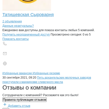
Татищевская Сыроварня
2 объявления
Контакты
компании
Маслодельный за
+7(800)000-00-..
Данные неактуальны?
Ежедневно вам доступны для показа контакты любых 5 компаний.
Получить неограниченный доступ
Просмотрено сегодня:
0
из 5
Показать контакты
Бренды
Вакансии в
компани
Маслодельный завод Кр
Маслодельный заво
Избранные вакансии
Избранные резюме
Новости o
Маслодельный завод Кра
30 сентября 2021, 09:20
Пять архангельских молочных заводов
приступили к маркировке сливочного масла
Маслодельный за
Отзывы
о компании
Сотрудничали с компанией? Расскажите как это было!
Правила публикации отзывов
Добавить отзыв