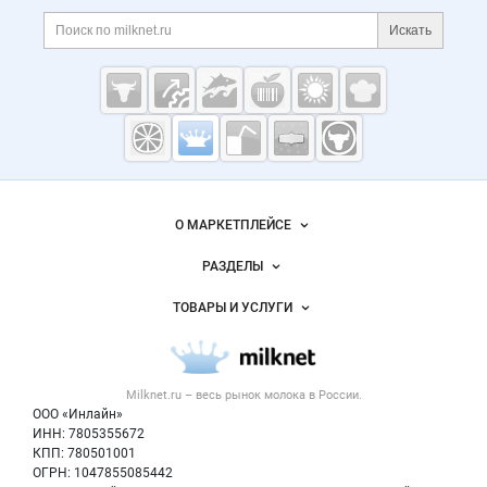
Дополнительная информация
Поиск по сайту и ссы
Искать
Cсылки на полезные проекты
Молочная
промышленность
России на
Важные разделы и контакты
Навигация по сайту
Milknet.ru
О МАРКЕТПЛЕЙСЕ
Новости Milknet.ru
РАЗДЕЛЫ
Услуги и цены
Объявления
ТОВАРЫ И УСЛУГИ
Размещение рекламы
Каталог компаний
Молочная продукция
Публичная оферта
Новости рынка
Вторичное сырье
Контактная информация
Форум
Milknet.ru – весь
рынок молока
в России.
Оборудование
Политика обработки персональных данных
Энциклопедия
ООО «Инлайн»
Прочее
Для СМИ
ИНН: 7805355672
Бренды
КПП: 780501001
Добавить объявление
Блог
ОГРН: 1047855085442
Карта объявлений