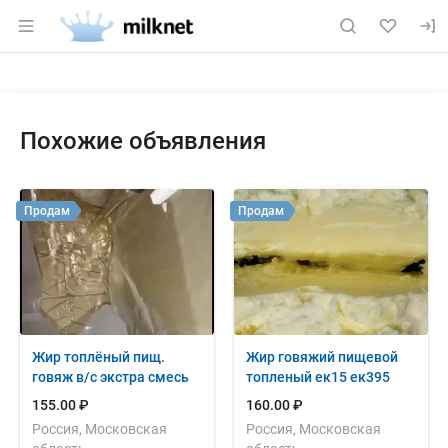
Раздел навигации по сайту milknet.ru
Объявление: Продам: акселера
Информация о объявлении
Навигация и управление объявлением
Похожие объявления
Продам
Продам
Жир топлёный пищ.
Жир говяжий пищевой
говяж в/с экстра смесь
топленый ек15 ек395
155.00 ₽
160.00 ₽
Россия, Московская
Россия, Московская