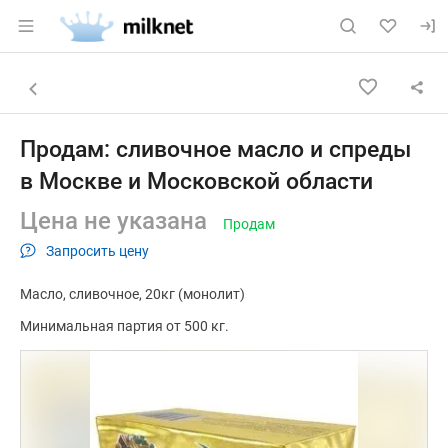
Раздел навигации по сайту milknet.ru
Объявление: Продам: сливочно
Информация о объявлении
Навигация и управление объявлением
Назад к списку объявлений
Продам: сливочное масло и спреды
в Москве и Московской области
Цена не указана
Продам
Запросить цену
Масло
сливочное
20кг (монолит)
Минимальная партия от 500 кг.