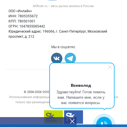
Форум
Milknet.ru – весь
рынок молока
в России.
Оборудование
Политика обработки персональных данных
Энциклопедия
ООО «Инлайн»
Прочее
Для СМИ
ИНН: 7805355672
Бренды
КПП: 780501001
Добавить объявление
Блог
ОГРН: 1047855085442
Карта объявлений
Юридический адрес: 196066, г. Санкт-Петербург, Московский
проспект, д. 212
Мы в соцсетях:
Счетчики, авторское право, логотипы
Всеволод
Здравствуйте! Готов помочь
© 2006‑2026 ООО “Инлайн”. 12+ Все права защищены.
вам. Напишите мне, если у
Использование информации, размещенной на данном сайте, допускается
вас появятся вопросы.
только при размещении активной гиперссылки на сайт
milknet.ru