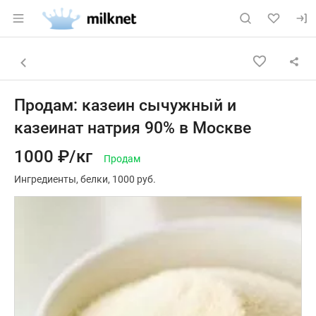
Раздел навигации по сайту milknet.ru
Объявление: Продам: казеин с
Информация о объявлении
Навигация и управление объявлением
Назад к списку объявлений
Продам: казеин сычужный и
казеинат натрия 90% в Москве
1000 ₽/кг
Продам
Ингредиенты
белки
1000 руб.