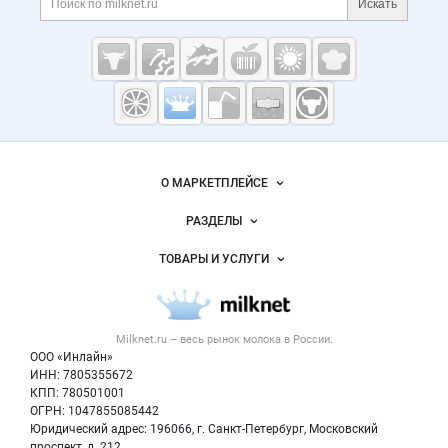
Искать
Cсылки на полезные проекты
Молочная
промышленность
России на
Важные разделы и контакты
Навигация по сайту
Milknet.ru
О МАРКЕТПЛЕЙСЕ
Новости Milknet.ru
РАЗДЕЛЫ
Услуги и цены
Объявления
ТОВАРЫ И УСЛУГИ
Размещение рекламы
Каталог компаний
Молочная продукция
Публичная оферта
Новости рынка
Вторичное сырье
Контактная информация
Форум
Milknet.ru – весь
рынок молока
в России.
Оборудование
Политика обработки персональных данных
Энциклопедия
ООО «Инлайн»
Прочее
Для СМИ
ИНН: 7805355672
Бренды
КПП: 780501001
Добавить объявление
Блог
ОГРН: 1047855085442
Карта объявлений
Юридический адрес: 196066, г. Санкт-Петербург, Московский
проспект, д. 212