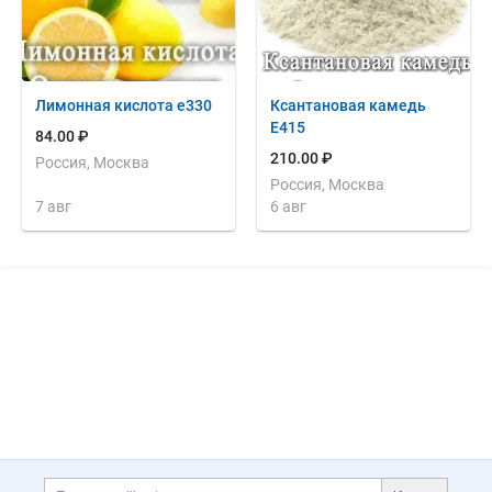
Лимонная кислота е330
Ксантановая камедь
Е415
84.00 ₽
210.00 ₽
Россия, Москва
Россия, Москва
7 авг
6 авг
Дополнительная информация
Поиск по сайту и ссы