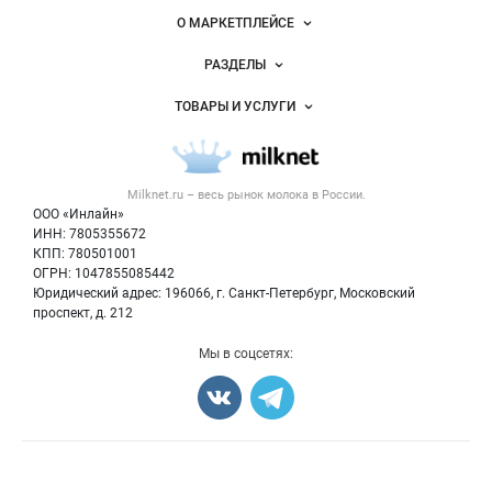
России на
Важные разделы и контакты
Навигация по сайту
Milknet.ru
О МАРКЕТПЛЕЙСЕ
Новости Milknet.ru
РАЗДЕЛЫ
Услуги и цены
Объявления
ТОВАРЫ И УСЛУГИ
Размещение рекламы
Каталог компаний
Молочная продукция
Публичная оферта
Новости рынка
Вторичное сырье
Контактная информация
Форум
Milknet.ru – весь
рынок молока
в России.
Оборудование
Политика обработки персональных данных
Энциклопедия
ООО «Инлайн»
Прочее
Для СМИ
ИНН: 7805355672
Бренды
КПП: 780501001
Добавить объявление
Блог
ОГРН: 1047855085442
Карта объявлений
Юридический адрес: 196066, г. Санкт-Петербург, Московский
проспект, д. 212
Мы в соцсетях:
Счетчики, авторское право, логотипы