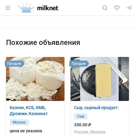
Раздел навигации по сайту milknet.ru
Объявление: Продам: лактоза 
Информация о объявлении
Навигация и управление объявлением
Похожие объявления
Продам
Продам
Казеин, КСБ, КМБ,
Сыр, сырный продукт.
Дрожжи, Казеинат
Сыр
Молоко
350.00 ₽
цена не указана
Россия, Москва