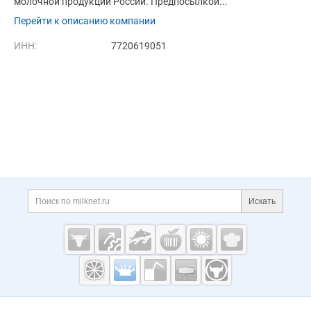
молочной продукции России. Предпосылкой...
Перейти к описанию компании
ИНН:
7720619051
Дополнительная информация
Поиск по сайту и ссы
Искать
Cсылки на полезные проекты
Молочная
промышленность