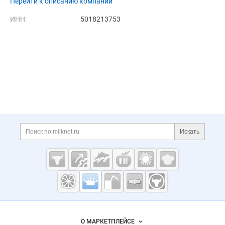
Перейти к описанию компании
ИНН:
5018213753
Дополнительная информация
Поиск по сайту и ссы
Искать
Cсылки на полезные проекты
Молочная
промышленность
России на
Важные разделы и контакты
Навигация по сайту
Milknet.ru
О МАРКЕТПЛЕЙСЕ