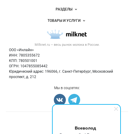
Новости Milknet.ru
РАЗДЕЛЫ
Услуги и цены
Объявления
ТОВАРЫ И УСЛУГИ
Размещение рекламы
Каталог компаний
Молочная продукция
Публичная оферта
Новости рынка
Вторичное сырье
Контактная информация
Форум
Milknet.ru – весь
рынок молока
в России.
Оборудование
Политика обработки персональных данных
Энциклопедия
ООО «Инлайн»
Прочее
Для СМИ
ИНН: 7805355672
Бренды
КПП: 780501001
Добавить объявление
Блог
ОГРН: 1047855085442
Карта объявлений
Юридический адрес: 196066, г. Санкт-Петербург, Московский
проспект, д. 212
Мы в соцсетях:
Счетчики, авторское право, логотипы
Всеволод