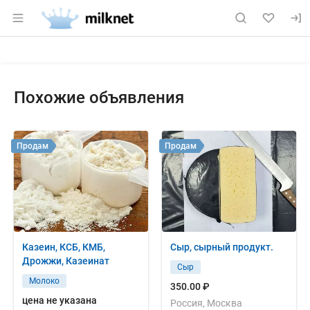
Раздел навигации по сайту milknet.ru
Объявление: Продам: молокосод
Информация о объявлении
Навигация и управление объявлением
Похожие объявления
Продам
Продам
Казеин, КСБ, КМБ,
Сыр, сырный продукт.
Дрожжи, Казеинат
Сыр
Молоко
350.00 ₽
цена не указана
Россия, Москва