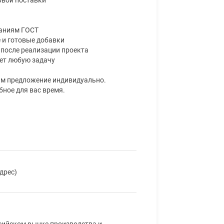
ваниям ГОСТ
 и готовые добавки
и после реализации проекта
ает любую задачу
вим предложение индивидуально.
бное для вас время.
дрес)
сийском рынке производства и