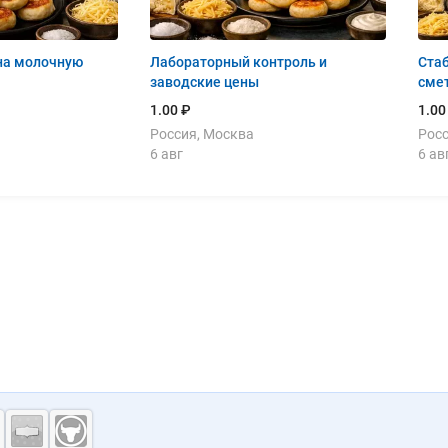
на молочную
Лабораторный контроль и
Стаб
заводские цены
сме
1.00 ₽
1.00
Россия, Москва
Росс
6 авг
6 ав