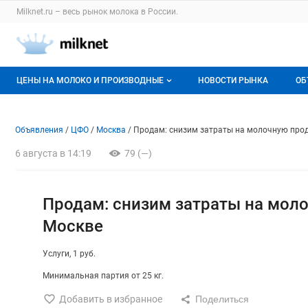
Раздел навигации по сайту milknet.ru
Milknet.ru – весь
рынок молока
в России.
Авторизация и меню пользователя
Навигация по разделам сайта milknet.ru
ЦЕНЫ НА МОЛОКО И ПРОИЗВОДНЫЕ
НОВОСТИ РЫНКА
ОБ
Оптовые цены
В
Объявление: Продам: снизим
Информация о объявлении
Навигация и управление объявлени
Объявления
ЦФО
Москва
Продам: снизим затраты на молочную про
О мониторингах
Г
6 августа в 14:19
79 (—)
Актуальные мониторинги
М
Динамика цен
Продам: снизим затраты на мол
Москве
Отзывы
Услуги
1 руб.
Минимальная партия от 25 кг.
Добавить в избранное