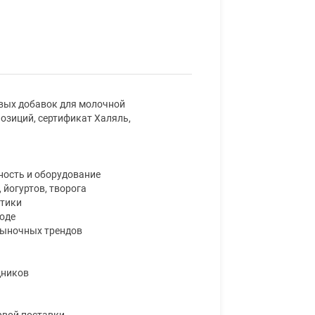
вых добавок для молочной
озиций, сертификат Халяль,
ность и оборудование
 йогуртов, творога
птики
воде
рыночных трендов
дников
рвой поставки