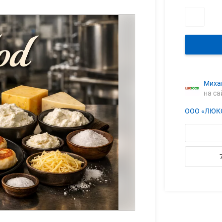
Миха
на са
ООО «ЛЮК