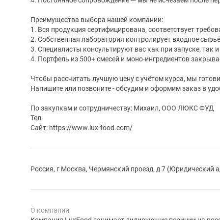
Преимущества выбора нашей компании:
1. Вся продукция сертифицирована, соответствует требо
2. Собственная лаборатория контролирует входное сырьё
3. Специалисты консультируют вас как при запуске, так 
4. Портфель из 500+ смесей и моно-ингредиентов закрыв
Чтобы рассчитать лучшую цену с учётом курса, мы гото
Напишите или позвоните - обсудим и оформим заказ в удо
По закупкам и сотрудничеству: Михаил, ООО ЛЮКС ФУД
Тел.
Сайт: https://www.lux-food.com/
Россия, г Москва, Чермянский проезд, д 7 (Юридический а
О компании
Компания LuxFood занимает лидирующие позиции на рос