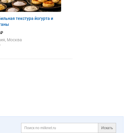
ильная текстура йогурта и
таны
 ₽
ия, Москва
г
Искать
Поиск