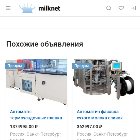
Раздел навигации по сайту milknet.ru
Объявление: Продам: вакуумн
Информация о объявлении
Навигация и управление объявлением
Похожие объявления
Продам
Продам
Автоматы
Автоматич фасовка
термоусадочные пленка
сухого молока сливок
1374995.00 ₽
362997.00 ₽
Россия, Санкт-Петербург
Россия, Санкт-Петербург