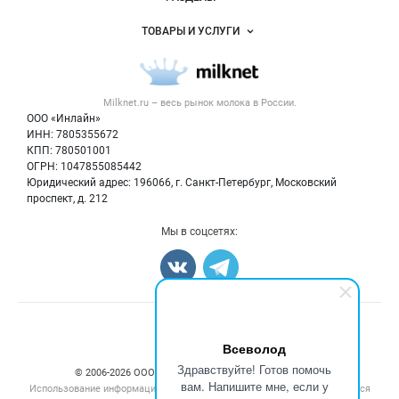
Услуги и цены
Объявления
ТОВАРЫ И УСЛУГИ
Размещение рекламы
Каталог компаний
Молочная продукция
Публичная оферта
Новости рынка
Вторичное сырье
Контактная информация
Форум
Milknet.ru – весь
рынок молока
в России.
Оборудование
Политика обработки персональных данных
Энциклопедия
ООО «Инлайн»
Прочее
Для СМИ
ИНН: 7805355672
Бренды
КПП: 780501001
Добавить объявление
Блог
ОГРН: 1047855085442
Карта объявлений
Юридический адрес: 196066, г. Санкт-Петербург, Московский
проспект, д. 212
Мы в соцсетях:
Счетчики, авторское право, логотипы
Всеволод
Здравствуйте! Готов помочь
© 2006‑2026 ООО “Инлайн”. 12+ Все права защищены.
вам. Напишите мне, если у
Использование информации, размещенной на данном сайте, допускается