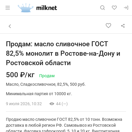
Раздел навигации по сайту milknet.ru
Объявление: Продам: масло сл
Информация о объявлении
Навигация и управление объявлением
Назад к списку объявлений
Продам: масло сливочное ГОСТ
82,5% монолит в Ростове-на-Дону и
Ростовской области
500 ₽/кг
Продам
Масло
Сладкосливочное
82,5%
500 руб.
Минимальная партия от 10000 кг.
9 июля 2026, 10:32
44 (—)
Продаю масло сливочное ГОСТ 82,5% от 10 тонн. Возможна
доставка в любой регион РФ. Самовывоз из Ростовской
области. Фасовка гофрокороб: 5, 10 и 20 кг. Внутритарная