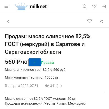
Раздел навигации по сайту milknet.ru
Объявление: Продам: масло сл
Информация о объявлении
Навигация и управление объявлением
Назад к списку объявлений
Продам: масло сливочное 82,5%
ГОСТ (меркурий) в Саратове и
Саратовской области
560 ₽/кг
Продам
Масло
сливочное
гост 82,5%
560 руб.
Минимальная партия от 10000 кг.
5 августа 2026, 07:31
341 (—)
Масло сливочное 82,5% ГОСТ монолит 20 кг
Проходит все проверки. Честный знак, Меркурий.