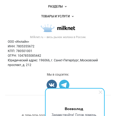
Новости Milknet.ru
РАЗДЕЛЫ
Услуги и цены
Объявления
ТОВАРЫ И УСЛУГИ
Размещение рекламы
Каталог компаний
Молочная продукция
Публичная оферта
Новости рынка
Вторичное сырье
Контактная информация
Форум
Milknet.ru – весь
рынок молока
в России.
Оборудование
Политика обработки персональных данных
Энциклопедия
ООО «Инлайн»
Прочее
Для СМИ
ИНН: 7805355672
Бренды
КПП: 780501001
Добавить объявление
Блог
ОГРН: 1047855085442
Карта объявлений
Юридический адрес: 196066, г. Санкт-Петербург, Московский
проспект, д. 212
Мы в соцсетях:
Счетчики, авторское право, логотипы
Всеволод
Здравствуйте! Готов помочь
© 2006‑2026 ООО “Инлайн”. 12+ Все права защищены.