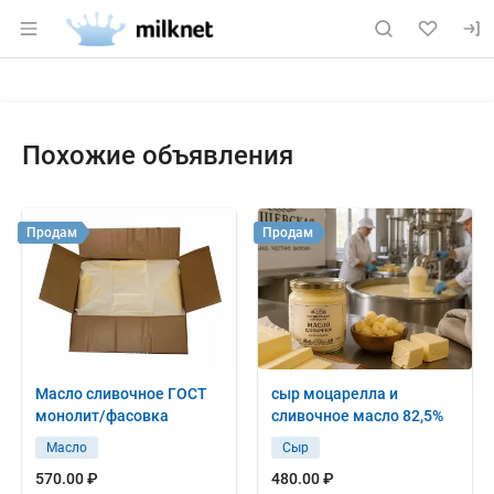
Раздел навигации по сайту milknet.ru
Объявление: Продам: сухое об
Информация о объявлении
Навигация и управление объявлением
Похожие объявления
Продам
Продам
Масло сливочное ГОСТ
сыр моцарелла и
монолит/фасовка
сливочное масло 82,5%
Масло
Сыр
570.00 ₽
480.00 ₽