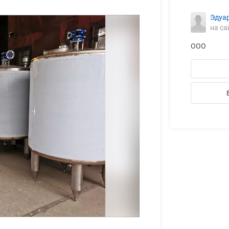
Эдуа
на са
ООО