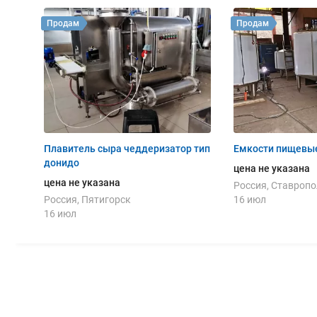
Продам
Продам
Плавитель сыра чеддеризатор тип
Емкости пищевы
донидо
цена не указана
цена не указана
Россия, Ставропо
Россия, Пятигорск
16 июл
16 июл