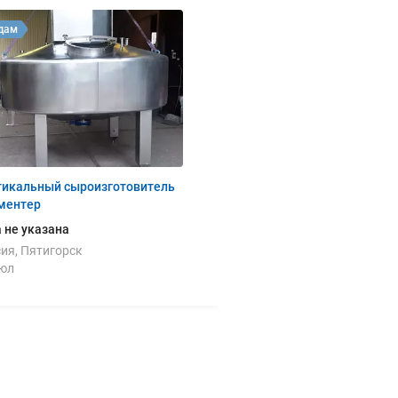
дам
тикальный сыроизготовитель
ментер
 не указана
ия, Пятигорск
июл