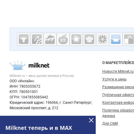
Дополнительная информация
Cсылки на полезные проекты
Молочная
промышленн
России на
Важные разделы и контакты
Навигация п
О МАРКЕТПЛЕЙС
Milknet.ru
Новости Milknet.ru
Milknet.ru – весь
рынок молока
в России.
Услуги и цены
ООО «Инлайн»
ИНН: 7805355672
Размещение рекл
КПП: 780501001
Публичная оферт
ОГРН: 1047855085442
Юридический адрес: 196066, г. Санкт-Петербург,
Контактная инфо
Московский проспект, д. 212
Политика обрабо
данных
Для СМИ
Milknet теперь и в MAX