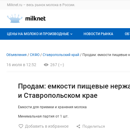
Раздел навигации по сайту milknet.ru
Milknet.ru – весь
рынок молока
в России.
Авторизация и меню пользователя
Навигация по разделам сайта milknet.ru
ЦЕНЫ НА МОЛОКО И ПРОИЗВОДНЫЕ
НОВОСТИ РЫНКА
ОБ
Оптовые цены
В
Объявление: Продам: емкост
Информация о объявлении
Навигация и управление объявлени
Объявления
СКФО
Ставропольский край
Продам: емкости пищевые 
О мониторингах
Г
16 июля в 12:52
267 (—)
Актуальные мониторинги
М
Динамика цен
Продам: емкости пищевые нерж
и Ставропольском крае
Отзывы
Емкости для приемки и хранения молока
Минимальная партия от 1 шт.
Добавить в избранное