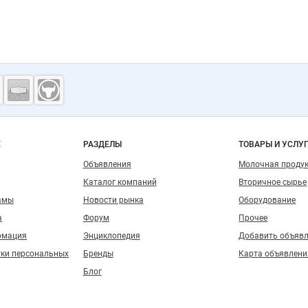
ость
о сайту
Е
РАЗДЕЛЫ
ТОВАРЫ И УСЛУ
Объявления
Молочная проду
Каталог компаний
Вторичное сырье
амы
Новости рынка
Оборудование
а
Форум
Прочее
рмация
Энциклопедия
Добавить объяв
тки персональных
Бренды
Карта объявлени
Блог