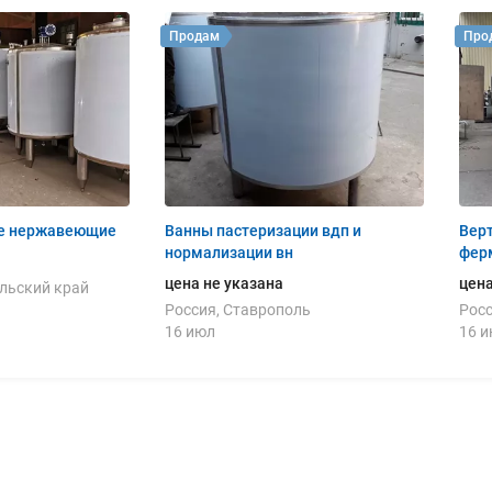
Продам
Про
е нержавеющие
Ванны пастеризации вдп и
Вер
нормализации вн
фер
цена не указана
цена
льский край
Россия, Ставрополь
Росс
16 июл
16 