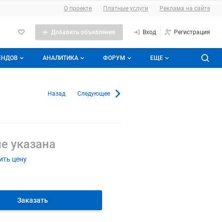
О сайте
О проекте
Платные услуги
Реклама на сайте
Добавить объявление
Вход
Регистрация
ЕНДОВ
АНАЛИТИКА
ФОРУМ
ЕЩЕ
е брендов
Прайс-листы
Все темы
Аналитика молочной отрасли
врополе и Ставропольском кра
Назад
Следующее
Подписаться на аналитику
Молочная энциклопедия
Избранные
ды
Контакты
С моим участием
е указана
ить цену
Заказать