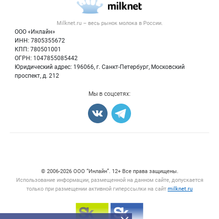
Новости рынка
Вторичное сырье
Контактная информация
Форум
Milknet.ru – весь
рынок молока
в России.
Оборудование
Политика обработки персональных данных
Энциклопедия
ООО «Инлайн»
Прочее
Для СМИ
ИНН: 7805355672
Бренды
КПП: 780501001
Добавить объявление
Блог
ОГРН: 1047855085442
Карта объявлений
Юридический адрес: 196066, г. Санкт-Петербург, Московский
проспект, д. 212
Мы в соцсетях:
Счетчики, авторское право, логотипы
© 2006‑2026 ООО “Инлайн”. 12+ Все права защищены.
Использование информации, размещенной на данном сайте, допускается
только при размещении активной гиперссылки на сайт
milknet.ru