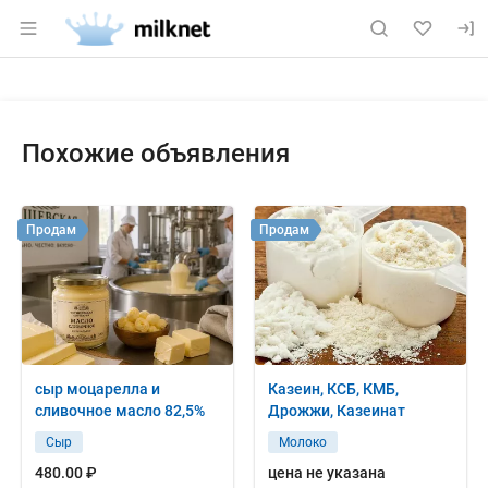
Раздел навигации по сайту milknet.ru
Объявление: Продам: творог, о
Информация о объявлении
Навигация и управление объявлением
Похожие объявления
Продам
Продам
сыр моцарелла и
Казеин, КСБ, КМБ,
сливочное масло 82,5%
Дрожжи, Казеинат
Сыр
Молоко
480.00 ₽
цена не указана