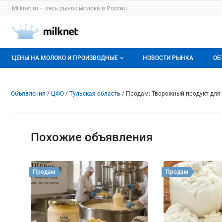
Раздел навигации по сайту milknet.ru
Milknet.ru – весь
рынок молока
в России.
Авторизация и меню пользователя
Навигация по разделам сайта milknet.ru
ЦЕНЫ НА МОЛОКО И ПРОИЗВОДНЫЕ
НОВОСТИ РЫНКА
ОБ
Оптовые цены
В
Объявление: Продам: Творож
Информация о объявлении
Навигация и управление объявлени
Объявления
ЦФО
Тульская область
Продам: Творожный продукт для
О мониторингах
Г
Актуальные мониторинги
М
Похожие объявления
Динамика цен
Отзывы
Продам
Продам