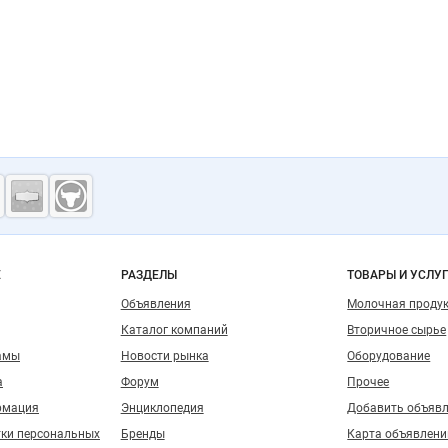
ость
о сайту
Е
РАЗДЕЛЫ
ТОВАРЫ И УСЛУ
Объявления
Молочная проду
Каталог компаний
Вторичное сырье
амы
Новости рынка
Оборудование
а
Форум
Прочее
рмация
Энциклопедия
Добавить объяв
тки персональных
Бренды
Карта объявлени