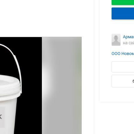
Арма
на са
ООО Новом