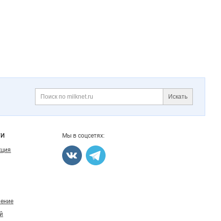
Искать
Поиск
ГИ
Мы в соцсетях:
кция
ление
й