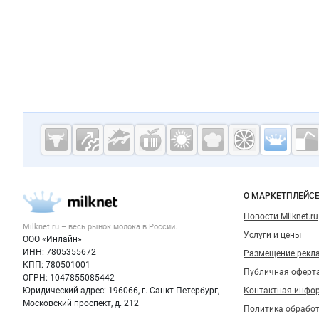
Дополнительная информация
Cсылки на полезные проекты
Молочная
промышленн
России на
Важные разделы и контакты
Навигация п
О МАРКЕТПЛЕЙС
Milknet.ru
Новости Milknet.ru
Milknet.ru – весь
рынок молока
в России.
Услуги и цены
ООО «Инлайн»
ИНН: 7805355672
Размещение рекл
КПП: 780501001
Публичная оферт
ОГРН: 1047855085442
Юридический адрес: 196066, г. Санкт-Петербург,
Контактная инфо
Московский проспект, д. 212
Политика обрабо