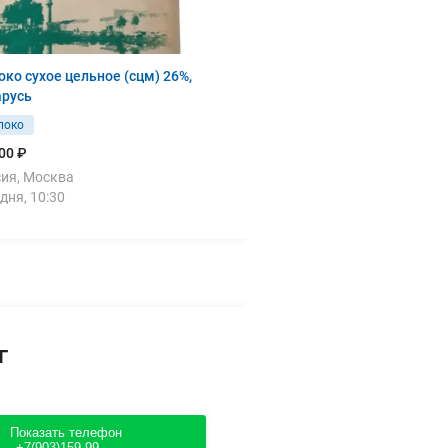
ко сухое цельное (сцм) 26%,
арусь
локо
00 ₽
ия, Москва
дня, 10:30
г
Показать телефон
+7(903)159-99....