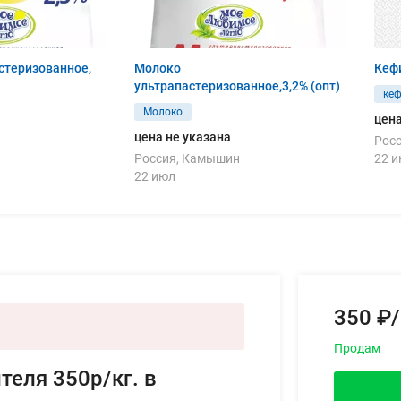
стеризованное,
Молоко
Кефи
ультрапастеризованное,3,2% (опт)
ке
Молоко
цена
цена не указана
Рос
Россия, Камышин
22 
22 июл
350 ₽/
Продам
теля 350р/кг. в