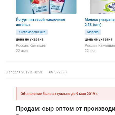
Йогурт питьевой «молочные
Молоко ультрапа
истины»
2,5% (опт)
Кисломолочные п
Молоко
цена не указана
цена не указана
Россия, Камышин
Россия, Камышин
22 июл
22 июл
8 апреля 2019 в 18:53
372 (—)
Объявление было актуально до
9 мая 2019 г.
Продам: сыр оптом от производи