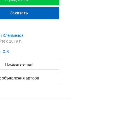
Заказать
н Клейменов
йте с 2019 г.
н.О.В
Показать e-mail
2 объявления автора