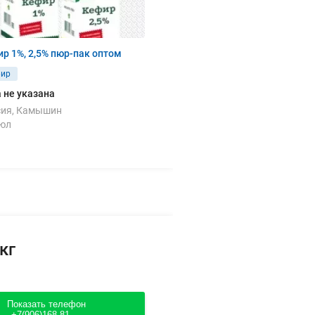
р 1%, 2,5% пюр-пак оптом
фир
 не указана
сия, Камышин
июл
кг
Показать телефон
+7(906)168-81....