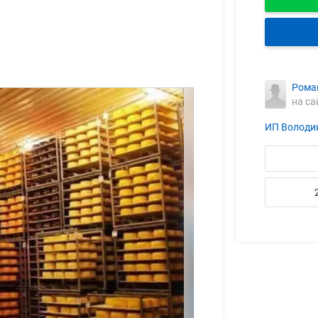
Рома
на са
ИП Володи