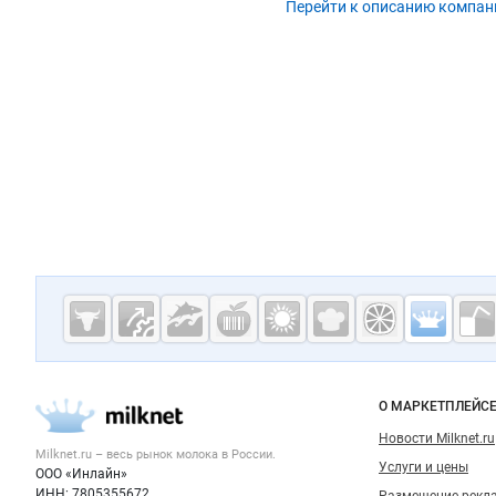
Перейти к описанию компан
Дополнительная информация
Cсылки на полезные проекты
Молочная
промышленн
России на
Важные разделы и контакты
Навигация п
О МАРКЕТПЛЕЙС
Milknet.ru
Новости Milknet.ru
Milknet.ru – весь
рынок молока
в России.
Услуги и цены
ООО «Инлайн»
ИНН: 7805355672
Размещение рекл