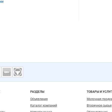
ии
ость
о сайту
Е
РАЗДЕЛЫ
ТОВАРЫ И УСЛУ
Объявления
Молочная проду
Каталог компаний
Вторичное сырье
амы
Новости рынка
Оборудование